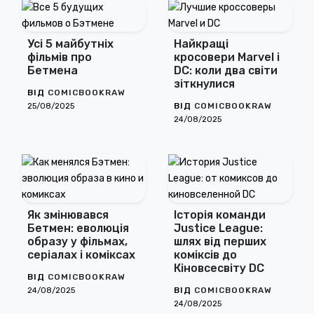
Усі 5 майбутніх
Найкращі
фільмів про
кросовери Marvel і
Бетмена
DC: коли два світи
зіткнулися
ВІД
COMICBOOKRAW
ВІД
COMICBOOKRAW
25/08/2025
24/08/2025
Як змінювався
Історія команди
Бетмен: еволюція
Justice League:
образу у фільмах,
шлях від перших
серіалах і коміксах
коміксів до
Кіновсесвіту DC
ВІД
COMICBOOKRAW
ВІД
COMICBOOKRAW
24/08/2025
24/08/2025