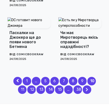
ВІД
COMICBOOKRAW
24/08/2025
Пасхалки на
Чи має
Джокера ще до
Миротворець якісь
появи нового
справжні
Бетмена
надздібності?
ВІД
COMICBOOKRAW
ВІД
COMICBOOKRAW
24/08/2025
24/08/2025
1
…
5
6
7
8
9
10
11
12
13
14
15
…
38