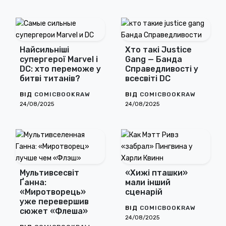
Найсильніші
Хто такі Justice
супергерої Marvel і
Gang — Банда
DC: хто переможе у
Справедливості у
битві титанів?
всесвіті DC
ВІД
COMICBOOKRAW
ВІД
COMICBOOKRAW
24/08/2025
24/08/2025
Мультивсесвіт
«Хижі пташки»
Ґанна:
мали інший
«Миротворець»
сценарій
уже перевершив
ВІД
COMICBOOKRAW
сюжет «Флеша»
24/08/2025