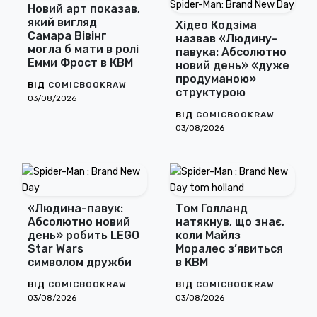
Новий арт показав,
який вигляд
Хідео Кодзіма
Самара Вівінг
назвав «Людину-
могла б мати в ролі
павука: Абсолютно
Емми Фрост в КВМ
новий день» «дуже
продуманою»
ВІД
COMICBOOKRAW
структурою
03/08/2026
ВІД
COMICBOOKRAW
03/08/2026
«Людина-павук:
Том Голланд
Абсолютно новий
натякнув, що знає,
день» робить LEGO
коли Майлз
Star Wars
Моралес з’явиться
символом дружби
в КВМ
ВІД
COMICBOOKRAW
ВІД
COMICBOOKRAW
03/08/2026
03/08/2026