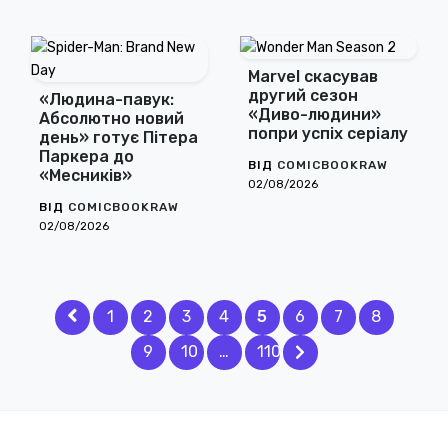
Marvel скасував
другий сезон
«Людина-павук:
«Диво-людини»
Абсолютно новий
попри успіх серіалу
день» готує Пітера
Паркера до
ВІД
COMICBOOKRAW
«Месників»
02/08/2026
ВІД
COMICBOOKRAW
02/08/2026
1
2
3
4
5
6
7
8
9
10
…
110