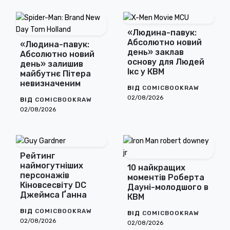
«Людина-павук:
Абсолютно новий
«Людина-павук:
день» заклав
Абсолютно новий
основу для Людей
день» залишив
Ікс у КВМ
майбутнє Пітера
невизначеним
ВІД
COMICBOOKRAW
02/08/2026
ВІД
COMICBOOKRAW
02/08/2026
Рейтинг
наймогутніших
10 найкращих
персонажів
моментів Роберта
Кіновсесвіту DC
Дауні-молодшого в
Джеймса Ґанна
КВМ
ВІД
COMICBOOKRAW
ВІД
COMICBOOKRAW
02/08/2026
02/08/2026