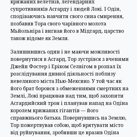
крижаних велетнів, легендарних
супротивників Асгарду і людей Локі. І Одін,
сподіваючись навчити свого сина смирення,
позбавив Тора свого чарівного молота
Мьйольніра і вигнав його в Мідгард, царство
також відоме як Земля.
Залишившись один і не маючи можливості
повернутися в Асгард, Тор зустрівся з вченими
Джейн Фостер і Еріком Селвігом в розпал їх
розслідування дивної діяльності поблизу
невеликого міста Нью-Мексико. У той час як
його брат боровся з обмеженнями смертних на
Землі, Локі працював над тим, щоб захопити
Асгардийский трон і планував напад на Одіна
королем крижаних гігантів — його
справжнього батька. Повернувшись на Землю,
Тор пожертвував собою, щоб врятувати місто
від руйнування, зробивши це вразив Одіна