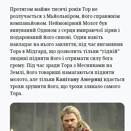
Протягом майже тисячі років Тор не
розлучається з Мьйольніром, його справжнім
компаньйоном. Неймовірний Молот був
викуваний Одином з серця вмираючої зірки і
подарований його синові. Один навіть
накладає на нього закляття, під час виганяння
Тора в Мідгард, що дозволить тільки “гідній”
людині підняти його і отримати силу бога
грому. Під час зради Тора з Месниками на
Землі, його товариші намагаються підняти
молото, але тільки
Капітану Америці
вдається
трохи зрушити його, що трохи злякало самого
Тора.