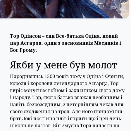
Тор Одінсон – син Все-батька Одіна, новий
цар Асгарда, один з засновників Месників і
Бог Грому.
Якби у мене був молот
Народившись 1500 років тому у Одіна і Фригги,
короля і королеви легендарного Асгарда, Тор
виріс могутнім воїном і захисником свого дому
і народу. Тор, якого батько вважав необачним і
навіть безрозсудним, з нетерпінням чекав дня
свого сходження на трон. Але його прийомний
брат Локі постійно плів інтриги щоб цей день
ніколи не настав. Він змусив Тора напасти на