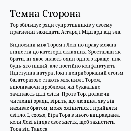
Темна Сторона
Тор збільшує ряди супротивників у своєму
прагненні захищати Асгард і Мідгард від зла.
Відносини між Тором і Локі по праву можна
віднести до категорії складних. Зроставши як
брати, ці двоє знають один одного краще, ніж
будь-хто інший, але постійно конфліктують.
Підступна натура Локі і неприборканий егоїзм
багаторазово стають між ним і Тором,
викликаючи проблеми, які буквально
зачіпають цілі світи. Проте Тор, долаючи
численні зради, вірить, що людина, яку він
називає братом, може змінитися і прийняти
світло. І, схоже, Віра Тора в нього виправдана,
коли Локі віддає своє життя, щоб захистити
Тора від Таноса.