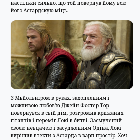
настільки сильно, що той повернув йому всю
його Асгардскую міць.
З Мьйольніром в руках, захопленням і
можливою любов’ю Джейн Фостер Тор
повернувся в свій дім, розгромив крижаних
гігантів і переміг Локі в битві. Засмучений
своєю невдачею і засудженням Одіна, Локі
вирішив втекти з Асгарда в варп простір. Хоч