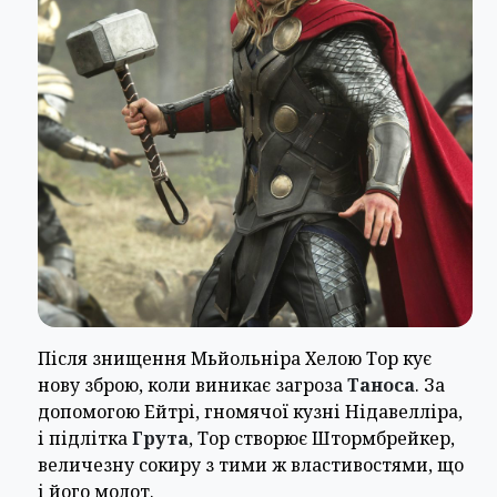
Після знищення Мьйольніра Хелою Тор кує
нову зброю, коли виникає загроза
Таноса
. За
допомогою Ейтрі, гномячої кузні Нідавелліра,
і підлітка
Грута
, Тор створює Штормбрейкер,
величезну сокиру з тими ж властивостями, що
і його молот.