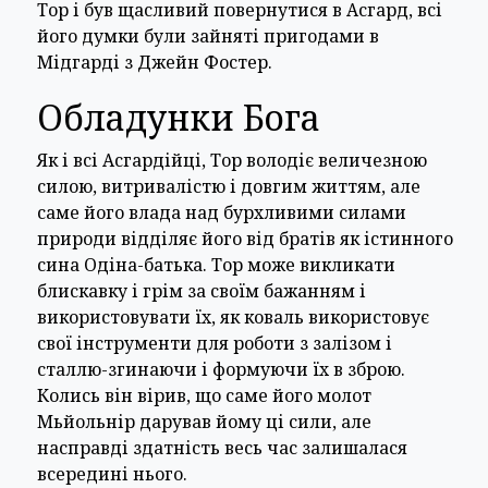
Тор і був щасливий повернутися в Асгард, всі
його думки були зайняті пригодами в
Мідгарді з Джейн Фостер.
Обладунки Бога
Як і всі Асгардійці, Тор володіє величезною
силою, витривалістю і довгим життям, але
саме його влада над бурхливими силами
природи відділяє його від братів як істинного
сина Одіна-батька. Тор може викликати
блискавку і грім за своїм бажанням і
використовувати їх, як коваль використовує
свої інструменти для роботи з залізом і
сталлю-згинаючи і формуючи їх в зброю.
Колись він вірив, що саме його молот
Мьйольнір дарував йому ці сили, але
насправді здатність весь час залишалася
всередині нього.