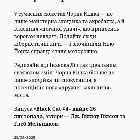
У сучасних сюжетах Чорна Кішка — не
лише майстерна злодійка та акробатка, а й
власниця «поганої удачі», що приносить
ворогам невдачі. Додайте сюди
кібернетичні кігті — і злочинцям Нью-
Йорка справді стане моторошно.
Редизайн від Інхьока Лі став ідеальним
символом змін: Чорна Кішка більше не
лише злодійка чи спокусниця, а
потенційно нова «дружня захисниця»
міста.
Випуск
«Black Cat #4» вийде 26
листопада
, автори —
Дж. Віллоу Вілсон
та
Глєб Мельников
.
25/08/2025