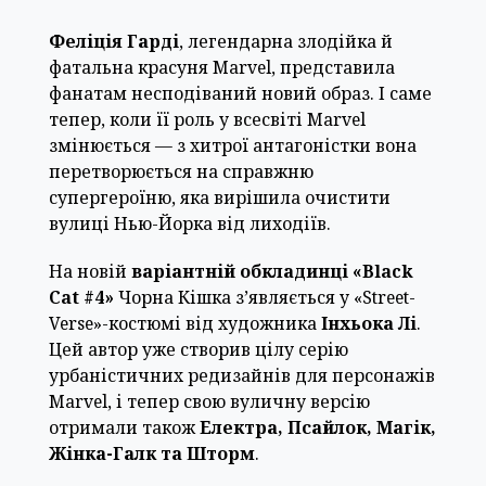
Феліція Гарді
, легендарна злодійка й
фатальна красуня Marvel, представила
фанатам несподіваний новий образ. І саме
тепер, коли її роль у всесвіті Marvel
змінюється — з хитрої антагоністки вона
перетворюється на справжню
супергероїню, яка вирішила очистити
вулиці Нью-Йорка від лиходіїв.
На новій
варіантній обкладинці «Black
Cat #4»
Чорна Кішка з’являється у «Street-
Verse»-костюмі від художника
Інхьока Лі
.
Цей автор уже створив цілу серію
урбаністичних редизайнів для персонажів
Marvel, і тепер свою вуличну версію
отримали також
Електра, Псайлок, Магік,
Жінка-Галк та Шторм
.