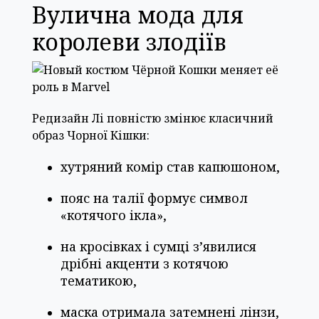
Вулична мода для
королеви злодіїв
Редизайн Лі повністю змінює класичний
образ Чорної Кішки:
хутряний комір став капюшоном,
пояс на талії формує символ
«котячого ікла»,
на кросівках і сумці з’явилися
дрібні акценти з котячою
тематикою,
маска отримала затемнені лінзи,