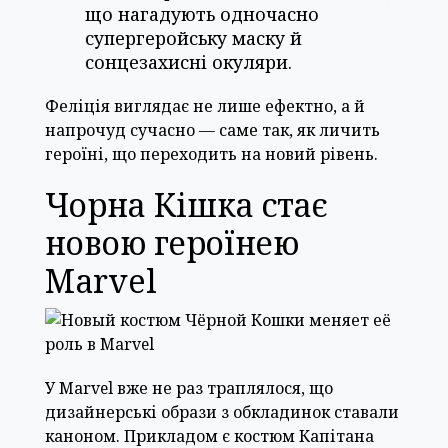
що нагадують одночасно
супергеройську маску й
сонцезахисні окуляри.
Феліція виглядає не лише ефектно, а й
напрочуд сучасно — саме так, як личить
героїні, що переходить на новий рівень.
Чорна Кішка стає
новою героїнею
Marvel
У Marvel вже не раз траплялося, що
дизайнерські образи з обкладинок ставали
каноном. Прикладом є костюм Капітана