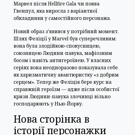
Марвел після Hellfire Gala чи поява
Гвенпул, яка виросла з варіантної
обкладинки у самостійного персонажа.
Новий образ з’явився у потрібний момент.
Шлях Феліції у Marvel був суперечливим:
вона була злодійкою-спокусницею,
союзницею Людини-павука, мафіозним
босом і навіть антигероїнею. У власних
серіях вона неодноразово показувала себе
як харизматичну авантюристку «з добрим
серцем». Тепер же Феліція бере курс на
справжній героїзм — адже після особистої
кризи Людини-павука злочинці вільно
господарюють у Нью-Йорку.
Нова сторінка в
історії персонажки