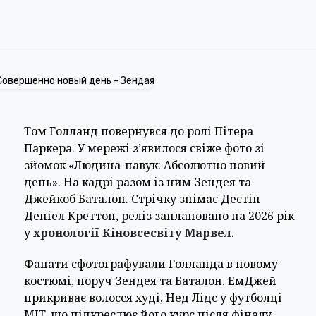
Том Голланд повернувся до ролі Пітера
Паркера. У мережі з’явилося свіже фото зі
зйомок «Людина-павук: Абсолютно новий
день». На кадрі разом із ним Зендея та
Джейкоб Баталон. Стрічку знімає Дестін
Деніел Креттон, реліз заплановано на 2026 рік
у
хронології Кіновсесвіту Марвел
.
Фанати сфотографували Голланда в новому
костюмі, поруч Зендея та Баталон. ЕмДжей
прикриває волосся худі, Нед Лідс у футболці
MIT, що підкреслює його курс після фіналу