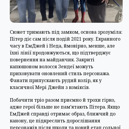
Сюжет тримають під замком, основа зрозуміла:
Пітер діє сам після подій 2021 року. Екранного
часу в ЕмДжей і Неда, ймовірно, менше, але
їхні лінії продовжуються, що підтверджує
повернення на майданчик. Закриті
капюшоном волосся Зендеї можуть
приховувати оновлений стиль персонажа.
Фанати припускають рудий колір, як у
класичної Мері Джейн з коміксів.
Побачити тріо разом приємно й трохи гірко,
адже герої більше не пам’ятають Пітера. Якщо
ЕмДжей справді отримає образ, ближчий до
канону, це підкреслить дорослішання
персонажів після школи та новий етап сольної