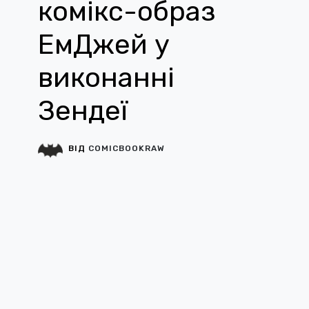
комікс-образ
ЕмДжей у
виконанні
Зендеї
ВІД
COMICBOOKRAW