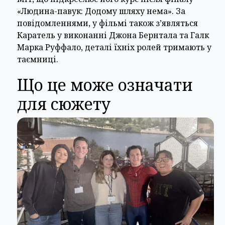
«Людина-павук: Додому шляху нема». За
повідомленнями, у фільмі також з’являться
Каратель у виконанні Джона Бернтала та Галк
Марка Руффало, деталі їхніх ролей тримають у
таємниці.
Що це може означати
для сюжету