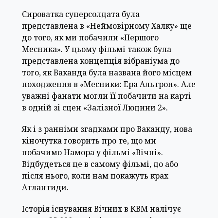
Сироватка суперсолдата була
представлена в «Неймовірному Халку» ще
до того, як ми побачили «Першого
Месника». У цьому фільмі також була
представлена концепція вібраніума до
того, як Ваканда була названа його місцем
походження в «Месники: Ера Альтрон». Але
уважні фанати могли її побачити на карті
в одній зі сцен «Залізної Людини 2».
Як і з ранніми згадками про Ваканду, нова
кіночутка говорить про те, що ми
побачимо Намора у фільмі «Вічні».
Відбудеться це в самому фільмі, до або
після нього, коли нам покажуть крах
Атлантиди.
Історія існування Вічних в КВМ налічує