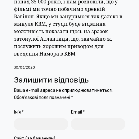
понад 35 000 років, і нам розповіли, що у
фільмі ми точно побачимо древній
Вавілон. Якщо ми зануримося так далеко в
минуле КВМ, у студії буде відмінна
можливість показати щось на зразок
затонулої Атлантиди, що, звичайно ж,
послужить хорошим приводом для
введення Намора в КВМ.
30/03/2020
Залишити відповідь
Ваша e-mail адреса не оприлюднюватиметься.
Обов’язкові поля позначені
*
Ім'я
*
Email
*
Сайт (за бажанням)