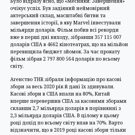
Було відразу ясно, що «Месники: Завершення»
очікує успіх. Був задіяний неймовірний
актерський склад, масштабні битви та
завершення історії, в яку Marvel інвестували
мільярди доларів. Фільм побив всі рекорди
вже в перші дні виходу, зібравши 357 115 007
доларів США в 4662 кінотеатрах, що на мільйон
перевищила бюджет зйомок. За час прокату
фільм зібрав 2 797 800 564 доларів по всьому
світу.
Агенство THR зібрали інформацію про касові
збори за весь 2020 рік й дані їх здивували.
Касові збори в США впали на 80%, Китай
вперше перевершив США за касовими зборами
склавши 2,7 мільярда доларів в порівнянні з
2,3 мільярда доларів США. В цілому в цьому
році дохід по всьому світу впав на 70%. Варто
відзначити, що в 2019 році касові збори тільки