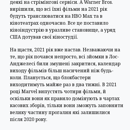
деякі на стрімінгові сервіси. А Warner Bros.
вирішили, що всі їхні фільми на 2021 рік
будуть транслюватися на HBO Max та в
кінотеатрах одночасно. Все це поставило
кіноіндустрію в уразливе становище, а уряд
США дотував свої кіностудії.
На щастя, 2021 рік вже настав. Незважаючи на
те, що рік почався непросто, всі зйомки в Лос-
Анджелесі били змушені закритися, календар
виходу фільмів більш насичений ніж будь-
коли. Планується, що блокбастери
виходитимуть майже раз в два тижні. В 2021
році Marvel випустять чотири фільми, й
оскільки вони як правило домінують в чартах
касових зборів, тільки вони зможуть заповнити
велику частину прогалин які залишилися
після 2020 року.