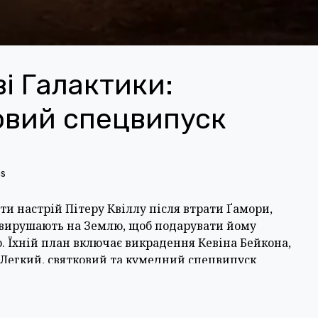
і Галактики:
овий спецвипуск
ns
и настрій Пітеру Квіллу після втрати Ґамори,
 вирушають на Землю, щоб подарувати йому
о. Їхній план включає викрадення Кевіна Бейкона,
 Легкий, святковий та кумедний спецвипуск
 «Месників» із третьою частиною «Вартових