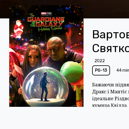
Вартов
Святк
2022
PG-13
44 mi
Бажаючи піднят
Дракс і Мантіс
ідеальне Різдв
кумира Квілла.
пов’язує події
Галактики».