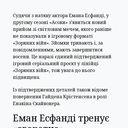
Судячи з натяку актора Емана Есфанді, у
другому сезоні «Асоки» з’явиться новий
прийом зі світловим мечем, якого раніше
не показували в ігровому форматі
«Зоряних війн». Зйомки тривають і, за
повідомленнями, мають завершитися
восени. Це наразі єдиний підтверджений
ігровий серіальний проєкт у лінійці
«Зоряних війн», тож увага до нього
підвищена.
Із підтверджених деталей також відоме
повернення Гайдена Крістенсена в ролі
Енакіна Скайвокера.
Еман Есфанді тренує