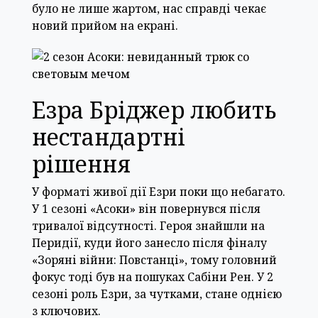
було не лише жартом, нас справді чекає
новий прийом на екрані.
Езра Бріджер любить
нестандартні
рішення
У форматі живої дії Езри поки що небагато.
У 1 сезоні «Асоки» він повернувся після
тривалої відсутності. Героя знайшли на
Перидії, куди його занесло після фіналу
«Зоряні війни: Повстанці», тому головний
фокус тоді був на пошуках Сабіни Рен. У 2
сезоні роль Езри, за чутками, стане однією
з ключових.