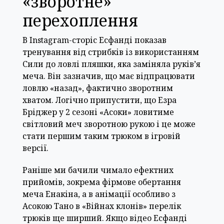
«зворотне»
перехоплення
В Instagram-сторіс Есфанді показав
тренування від стрибків із використанням
Сили до ловлі пляшки, яка заміняла руків’я
меча. Він зазначив, що має відпрацювати
ловлю «назад», фактично зворотним
хватом. Логічно припустити, що Езра
Бріджер у 2 сезоні «Асоки» ловитиме
світловий меч зворотною рукою і це може
стати першим таким трюком в ігровій
версії.
Раніше ми бачили чимало ефектних
прийомів, зокрема фірмове обертання
меча Енакіна, а в анімації особливо з
Асокою Тано в «Війнах клонів» перелік
трюків ще ширший. Якщо відео Есфанді