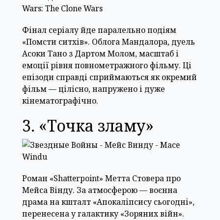
Фінал серіалу йде паралельно подіям
«Помсти ситхів». Облога Мандалора, дуель
Асоки Тано з Дартом Молом, масштаб і
емоції рівня повнометражного фільму. Ці
епізоди справді сприймаються як окремий
фільм — цілісно, напружено і дуже
кінематографічно.
3. «Точка зламу»
Роман «Shatterpoint» Метта Стовера про
Мейса Вінду. За атмосферою — воєнна
драма на кшталт «Апокаліпсису сьогодні»,
перенесена у галактику «Зоряних війн».