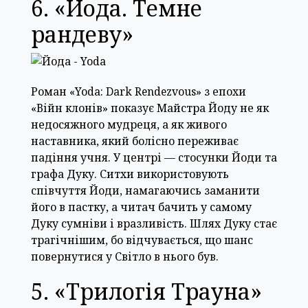
6. «Йода. Темне
рандеву»
Роман «Yoda: Dark Rendezvous» з епохи
«Війн клонів» показує Майстра Йоду не як
недосяжного мудреця, а як живого
наставника, який болісно переживає
падіння учня. У центрі — стосунки Йоди та
графа Дуку. Ситхи використовують
співчуття Йоди, намагаючись заманити
його в пастку, а читач бачить у самому
Дуку сумніви і вразливість. Шлях Дуку стає
трагічнішим, бо відчувається, що шанс
повернутися у Світло в нього був.
5. «Трилогія Трауна»