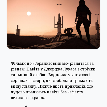
Фільми по «Зоряним війнам» різняться за
рівнем. Навіть у Джорджа Лукаса є стрічки
сильніші й слабші. Водночас у книжках і
серіалах є історії, які стабільно тримають
вищу планку. Нижче шість прикладів, що
чудово працюють навіть без «ефекту
великого екрана».