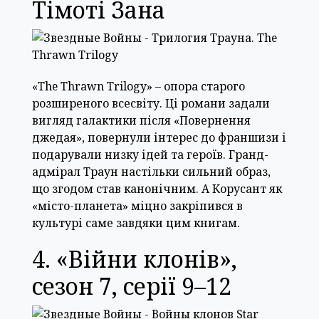
Тімоті Зана
«The Thrawn Trilogy» – опора старого
розширеного всесвіту. Ці романи задали
вигляд галактики після «Повернення
джедая», повернули інтерес до франшизи і
подарували низку ідей та героїв. Гранд-
адмірал Траун настільки сильний образ,
що згодом став канонічним. А Корусант як
«місто-планета» міцно закріпився в
культурі саме завдяки цим книгам.
4. «Війни клонів»,
сезон 7, серії 9–12