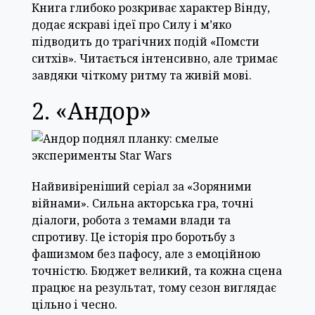
Книга глибоко розкриває характер Вінду,
додає яскраві ідеї про Силу і м’яко
підводить до трагічних подій «Помсти
ситхів». Читається інтенсивно, але тримає
завдяки чіткому ритму та живій мові.
2. «Андор»
Найвивіреніший серіал за «Зоряними
війнами». Сильна акторська гра, точні
діалоги, робота з темами влади та
спротиву. Це історія про боротьбу з
фашизмом без пафосу, але з емоційною
точністю. Бюджет великий, та кожна сцена
працює на результат, тому сезон виглядає
цільно і чесно.