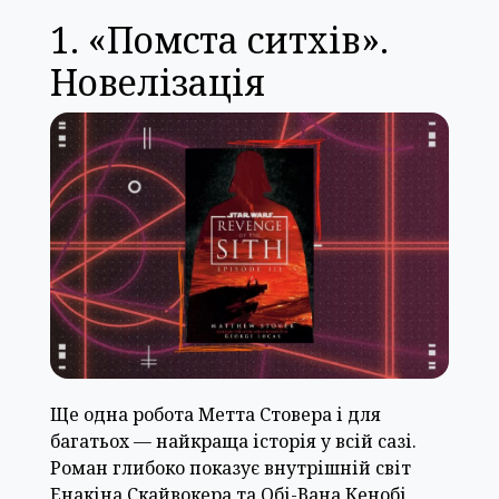
1. «Помста ситхів».
Новелізація
Ще одна робота Метта Стовера і для
багатьох — найкраща історія у всій сазі.
Роман глибоко показує внутрішній світ
Енакіна Скайвокера та Обі-Вана Кенобі,