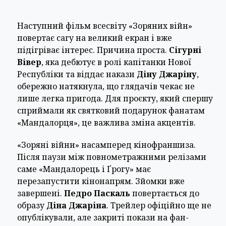
Наступний фільм всесвіту «Зоряних війн»
повертає сагу на великий екран і вже
підігріває інтерес. Причина проста.
Сігурні
Вівер
, яка дебютує в ролі капітанки Нової
Республіки та віддає накази
Діну Джаріну
,
обережно натякнула, що глядачів чекає не
лише легка пригода. Для проєкту, який спершу
сприймали як святковий подарунок фанатам
«Мандалорця», це важлива зміна акцентів.
«Зоряні війни» насамперед кінофраншиза.
Після паузи між повнометражними релізами
саме «Мандалорець і Ґрогу» має
перезапустити кінонапрям. Зйомки вже
завершені.
Педро Паскаль
повертається до
образу
Діна Джаріна
. Трейлер офіційно ще не
опублікували, але закриті покази на фан-