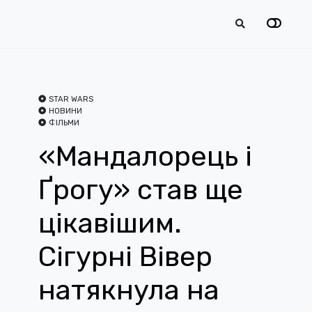
STAR WARS
НОВИНИ
ФІЛЬМИ
«Мандалорець і
Ґрогу» став ще
цікавішим.
Сігурні Вівер
натякнула на