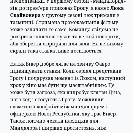
несподіванки. У першому сезоні «Мандалорця»
він до прем’єри приховав
Ґрогу
, а камео
Люка
Скайвокера
у другому сезоні теж тримали в
таємниці. Стримана промокампанія фільму
може означати те саме. Команда свідомо не
розкриває ключові вузли та великі повороти,
аби зберегти сюрпризи для зали. На великому
екрані така ставка лише посилюється.
Натяк Вівер добре лягає на звичку Фавро
підвищувати ставки. Коли серіал представив
Ґрогу і подарував момент із Люком, наступний
крок у кіно має бути ще масштабнішим. Це
може бути загроза, яка випробує клятви Діна,
його код і стосунки з Ґрогу. Можливий
сюжетний конфлікт між мандалорцем і
офіцеркою Нової Республіки, яку грає Вівер.
Також логічно чекати наслідків для
Мандалора і ширших протистоянь, ніж