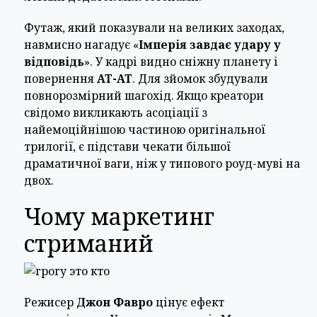
Футаж, який показували на великих заходах,
навмисно нагадує «
Імперія завдає удару у
відповідь
». У кадрі видно сніжну планету і
повернення
AT-AT
. Для зйомок збудували
повнорозмірний шагохід. Якщо креатори
свідомо викликають асоціації з
найемоційнішою частиною оригінальної
трилогії, є підстави чекати більшої
драматичної ваги, ніж у типового роуд-муві на
двох.
Чому маркетинг
стриманий
Режисер
Джон Фавро
цінує ефект