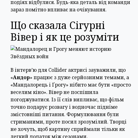
подіях відбулися. Будь-яка деталь від команди
зараз помітно впливає на очікування.
Що сказала Сігурні
Вівер і як це розуміти
В інтерв’ю для Collider актрисі зауважили, що
«
Андор
» працює з дуже серйозними темами, а
«Мандалорець і Ґрогу» нібито має бути «просто
веселим кіно». Вівер не поспішила
погоджуватися. Із її слів випливає, що фільм
точно подарує розвагу і водночас підніме
змістовніші питання. Формулювання були
стриманими, проте посил зрозумілий. Творці
не хочуть, щоб картину сприймали тільки як
легкий додаток між сезонами.