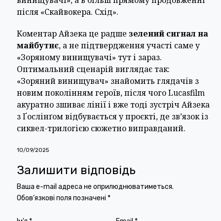
після «Скайвокера. Схід».
Коментар Айзека це радше
зелений сигнал на
майбутнє
, а не підтвердження участі саме у
«Зоряному винищувачі» тут і зараз.
Оптимальний сценарій виглядає так:
«Зоряний винищувач» знайомить глядачів з
новим поколінням героїв, після чого Lucasfilm
акуратно зшиває лінії і вже тоді зустріч Айзека
з Ґослінґом відбувається у проєкті, де зв’язок із
сиквел-трилогією сюжетно виправданий.
10/09/2025
Залишити відповідь
Ваша e-mail адреса не оприлюднюватиметься.
Обов’язкові поля позначені
*