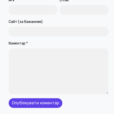
Ім'я
*
Email
*
Сайт (за бажанням)
Коментар
*