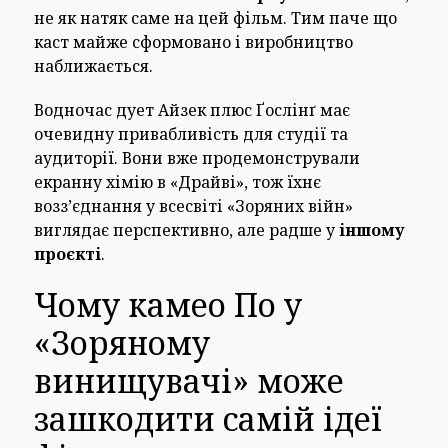
не як натяк саме на цей фільм. Тим паче що
каст майже сформовано і виробництво
наближається.
Водночас дует Айзек плюс Ґослінґ має
очевидну привабливість для студії та
аудиторії. Вони вже продемонстрували
екранну хімію в «Драйві», тож їхнє
возз’єднання у всесвіті «Зоряних війн»
виглядає перспективно, але радше у
іншому
проєкті
.
Чому камео По у
«Зоряному
винищувачі» може
зашкодити самій ідеї