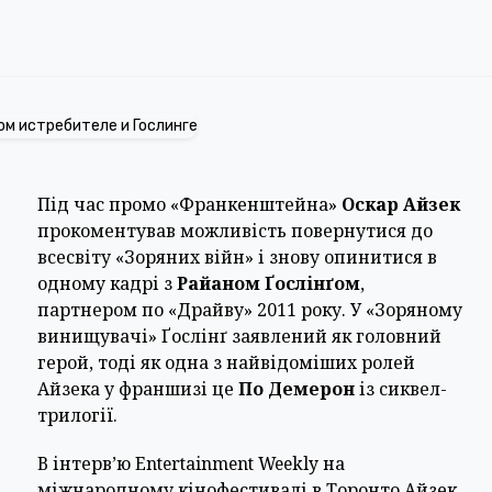
Під час промо «Франкенштейна»
Оскар Айзек
прокоментував можливість повернутися до
всесвіту «Зоряних війн» і знову опинитися в
одному кадрі з
Райаном Ґослінґом
,
партнером по «Драйву» 2011 року. У «Зоряному
винищувачі» Ґослінґ заявлений як головний
герой, тоді як одна з найвідоміших ролей
Айзека у франшизі це
По Демерон
із сиквел-
трилогії.
В інтерв’ю Entertainment Weekly на
міжнародному кінофестивалі в Торонто Айзек