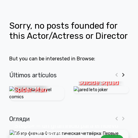
Sorry, no posts founded for
this Actor/Actress or Director
But you can be interested in Browse:
10 años
después,
Últimos artículos
Suicide Squad
Spider-Man
marcó el
comienzo del fin
del DCEU
Reseña de «Fantastic Four: First
Огляди
Steps» — un gran inicio para el nuevo
equipo de Marvel