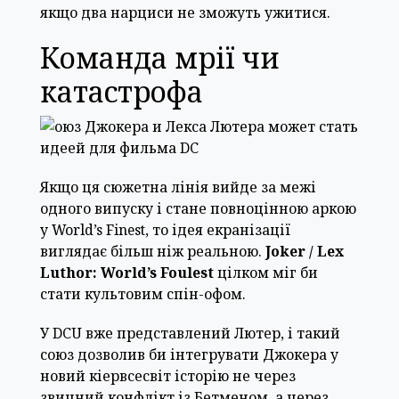
якщо два нарциси не зможуть ужитися.
Команда мрії чи
катастрофа
Якщо ця сюжетна лінія вийде за межі
одного випуску і стане повноцінною аркою
у World’s Finest, то ідея екранізації
виглядає більш ніж реальною.
Joker / Lex
Luthor: World’s Foulest
цілком міг би
стати культовим спін-офом.
У DCU вже представлений Лютер, і такий
союз дозволив би інтегрувати Джокера у
новий кіервсесвіт історію не через
звичний конфлікт із Бетменом, а через