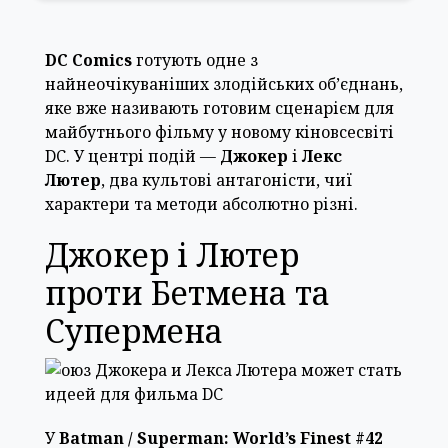
DC Comics
готують одне з
найнеочікуваніших злодійських об’єднань,
яке вже називають готовим сценарієм для
майбутнього фільму у новому кіновсесвіті
DC. У центрі подій —
Джокер
і
Лекс
Лютер
, два культові антагоністи, чиї
характери та методи абсолютно різні.
Джокер і Лютер
проти Бетмена та
Супермена
У
Batman / Superman: World’s Finest #42