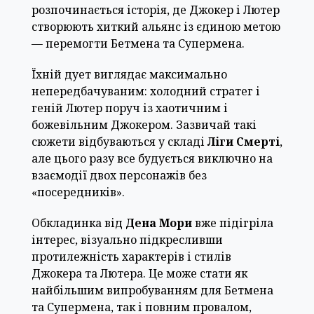
розпочинається історія, де Джокер і Лютер
створюють хиткий альянс із єдиною метою
— перемогти Бетмена та Супермена.
Їхній дует виглядає максимально
непередбачуваним: холодний стратег і
геній Лютер поруч із хаотичним і
божевільним Джокером. Зазвичай такі
сюжети відбуваються у складі
Ліги Смерті
,
але цього разу все будується виключно на
взаємодії двох персонажів без
«посередників».
Обкладинка від
Дена Мори
вже підігріла
інтерес, візуально підкресливши
протилежність характерів і стилів
Джокера та Лютера. Це може стати як
найбільшим випробуванням для Бетмена
та Супермена, так і повним провалом,