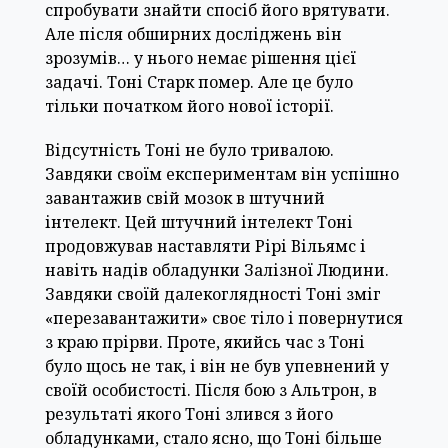
спробувати знайти спосіб його врятувати.
Але після обширних досліджень він
зрозумів… у нього немає рішення цієї
задачі. Тоні Старк помер. Але це було
тільки початком його нової історії.
Відсутність Тоні не було тривалою.
Завдяки своїм експериментам він успішно
завантажив свій мозок в штучний
інтелект. Цей штучний інтелект Тоні
продовжував наставляти Рірі Вільямс і
навіть надів обладунки Залізної Людини.
Завдяки своїй далекоглядності Тоні зміг
«перезавантажити» своє тіло і повернутися
з краю прірви. Проте, якийсь час з Тоні
було щось не так, і він не був упевнений у
своїй особистості. Після бою з Альтрон, в
результаті якого Тоні злився з його
обладунками, стало ясно, що Тоні більше