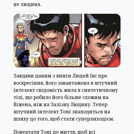
не людина.
Завдяки даним з книги Людей Ікс про
воскресіння, його завантажена в штучний
інтелект свідомість жила в синтетичному
тілі, що робило його більше схожим на
Віжена, ніж на Залізну Людину. Тепер
штучний інтелект Тоні знаходиться на
шляху до того, щоб стати суперлиходієм.
Повертати Тоні до життя, щоб всі