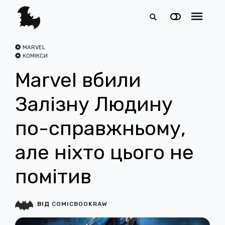
MARVEL
КОМІКСИ
Marvel вбили
Залізну Людину
по-справжньому,
але ніхто цього не
помітив
ВІД
COMICBOOKRAW