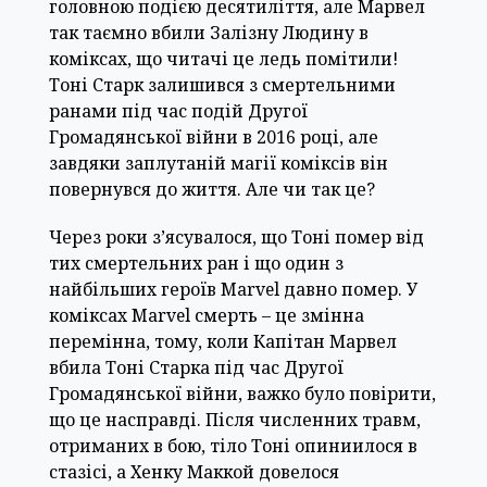
головною подією десятиліття, але Марвел
так таємно вбили Залізну Людину в
коміксах, що читачі це ледь помітили!
Тоні Старк залишився з смертельними
ранами під час подій Другої
Громадянської війни в 2016 році, але
завдяки заплутаній магії коміксів він
повернувся до життя. Але чи так це?
Через роки з’ясувалося, що Тоні помер від
тих смертельних ран і що один з
найбільших героїв Marvel давно помер. У
коміксах Marvel смерть – це змінна
перемінна, тому, коли Капітан Марвел
вбила Тоні Старка під час Другої
Громадянської війни, важко було повірити,
що це насправді. Після численних травм,
отриманих в бою, тіло Тоні опиниилося в
стазісі, а Хенку Маккой довелося