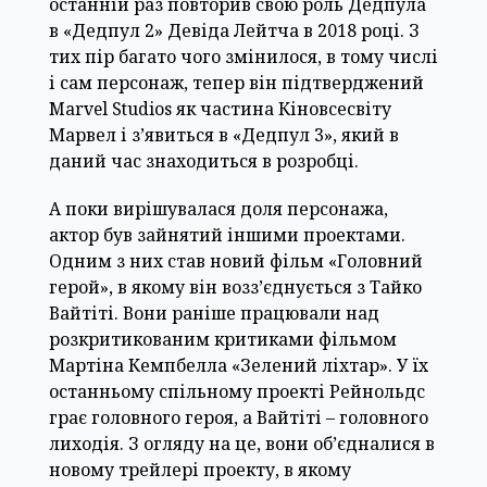
останній раз повторив свою роль Дедпула
в «Дедпул 2» Девіда Лейтча в 2018 році. З
тих пір багато чого змінилося, в тому числі
і сам персонаж, тепер він підтверджений
Marvel Studios як частина Кіновсесвіту
Марвел і з’явиться в «Дедпул 3», який в
даний час знаходиться в розробці.
А поки вирішувалася доля персонажа,
актор був зайнятий іншими проектами.
Одним з них став новий фільм «Головний
герой», в якому він возз’єднується з Тайко
Вайтіті. Вони раніше працювали над
розкритикованим критиками фільмом
Мартіна Кемпбелла «Зелений ліхтар». У їх
останньому спільному проекті Рейнольдс
грає головного героя, а Вайтіті – головного
лиходія. З огляду на це, вони об’єдналися в
новому трейлері проекту, в якому