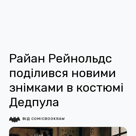
Райан Рейнольдс
поділився новими
знімками в костюмі
Дедпула
ВІД
COMICBOOKRAW