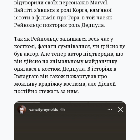
відтворили своїх персонажів Marvel.
Вайтіті з’явився в ролі Корга, кам’яної
істоти з фільмів про Тора, в той час як
Рейнольдс повторив роль Дедпула.
Так як Рейнольдс залишався весь час у
костюмі, фанати сумнівалися, чи дійсно це
був актор. Але тепер актор підтвердив, що
він дійсно на знімальному майданчику
одягався в костюм Дедпула. В історіях в
Instagram він також пожартував про
можливу крадіжку костюма, але Дісней
постійно стежать за ним.