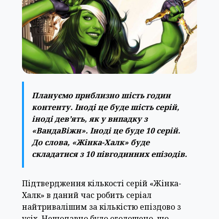
Плануємо приблизно шість годин
контенту. Іноді це буде шість серій,
іноді дев’ять, як у випадку з
«ВандаВіжн». Іноді це буде 10 серій.
До слова, «Жінка-Халк» буде
складатися з 10 півгодинних епізодів.
Підтвердження кількості серій «Жінка-
Халк» в даний час робить серіал
найтривалішим за кількістю епіздово з
усіх. Нещодавно було оголошено, що