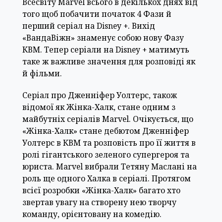
Всесвіту Marvel всього в декількох днях від
того щоб побачити початок 4 Фази й
перший серіал на Disney +. Вихід
«ВандаВіжн» знаменує собою нову Фазу
КВМ. Тепер серіали на Disney + матимуть
таке ж важливе значення для розповіді як
й фільми.
Серіал про Дженніфер Уолтерс, також
відомої як Жінка-Халк, стане одним з
майбутніх серіалів Marvel. Очікується, що
«Жінка-Халк» стане дебютом Дженніфер
Уолтерс в КВМ та розповість про її життя в
ролі гігантського зеленого супергероя та
юриста. Marvel вибрали Тетяну Маслані на
роль ще одного Халка в серіалі. Протягом
всієї розробки «Жінка-Халк» багато хто
звертав увагу на створену нею творчу
команду, орієнтовану на комедію.