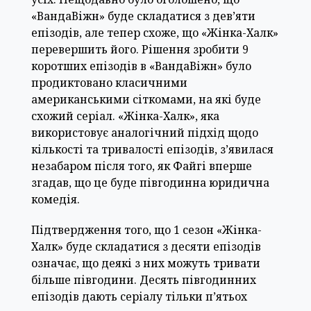
«ВандаВіжн» буде складатися з дев’яти
епізодів, але тепер схоже, що «Жінка-Халк»
перевершить його. Рішення зробити 9
коротших епізодів в «ВандаВіжн» було
продиктовано класичними
американськими сіткомами, на які буде
схожий серіал. «Жінка-Халк», яка
використовує аналогічний підхід щодо
кількості та тривалості епізодів, з’явилася
незабаром після того, як Файгі вперше
згадав, що це буде півгодинна юридична
комедія.
Підтвердження того, що 1 сезон «Жінка-
Халк» буде складатися з десяти епізодів
означає, що деякі з них можуть тривати
більше півгодини. Десять півгодинних
епізодів дають серіалу тільки п’ятьох