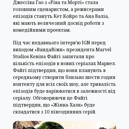
Джессіка Гао з «Ріка та Морті» стала
головним сценаристом, а режисерами
епізодів стануть Кет Койро та Ана Валіа,
які мають величезний досвід роботи з
комедійними проектам.
Під час недавнього інтерв’ю IGN перед
виходом «ВандаВіжн» президента Marvel
Studios Кевіна Файгі запитали про
кількість епізодів в нових серіалах Марвел.
Файгі підтвердив, що вони планують в
середньому створити близько шести годин
контенту для всіх своїх шоу, але тривалість
епізодів буде варіюватися в залежності від
серіалу. Обговорюючи це Файгі
підтвердив, що «Жінка-Халк» буде
складатися з 10 півгодинних серій.