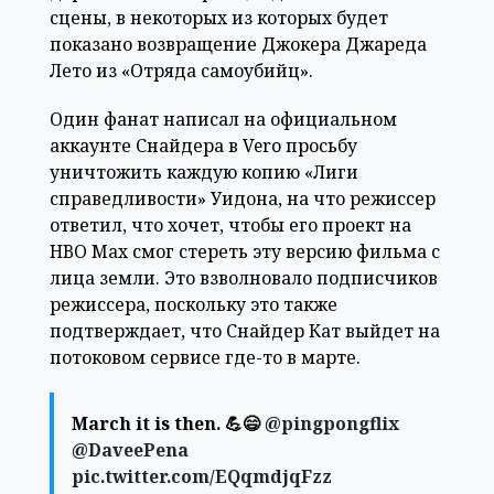
сцены, в некоторых из которых будет
показано возвращение Джокера Джареда
Лето из «Отряда самоубийц».
Один фанат написал на официальном
аккаунте Снайдера в Vero просьбу
уничтожить каждую копию «Лиги
справедливости» Уидона, на что режиссер
ответил, что хочет, чтобы его проект на
HBO Max смог стереть эту версию фильма с
лица земли. Это взволновало подписчиков
режиссера, поскольку это также
подтверждает, что Снайдер Кат выйдет на
потоковом сервисе где-то в марте.
March it is then. 💪😄
@pingpongflix
@DaveePena
pic.twitter.com/EQqmdjqFzz