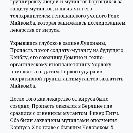
группировку людей и мутантов борющихся за
защиту мутантов, и назначил его
телохранителем геношанского ученого Рене
Майкомба, которая занималась исследованием
лекарства от вируса.
Укрывшись глубоко в заливе Луизианы,
Пропасть помог солдату-мутанту из будущего
Кейблу, его союзнику Домино и техно-
органическому инопланетянину Уорлоку
помешать солдатам Первого удара из
оперативной группы антимутантов захватить
Майкомба.
После того как лекарство от вируса было
создано, Пропасть оказался в Берлине где
сразился с огненным мутантом Фивер Питч.
Оба были захвачены мутантами ополчения
Корпуса-Х во главе с бывшим Человеком-Х