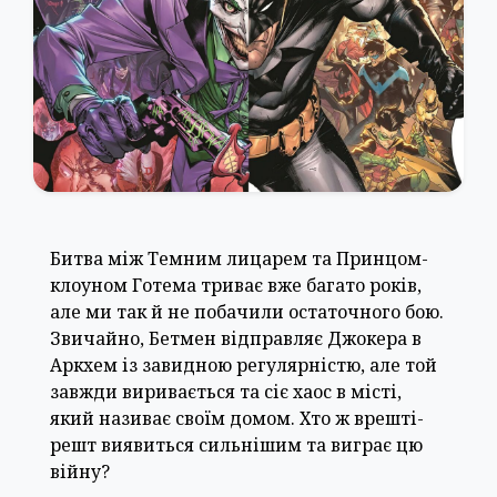
Битва між Темним лицарем та Принцом-
клоуном Готема триває вже багато років,
але ми так й не побачили остаточного бою.
Звичайно, Бетмен відправляє Джокера в
Аркхем із завидною регулярністю, але той
завжди виривається та сіє хаос в місті,
який називає своїм домом. Хто ж врешті-
решт виявиться сильнішим та виграє цю
війну?