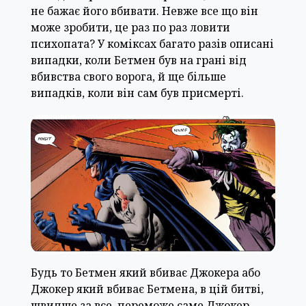
не бажає його вбивати. Невже все що він
може зробити, це раз по раз ловити
психопата? У коміксах багато разів описані
випадки, коли Бетмен був на грані від
вбивства свого ворога, й ще більше
випадків, коли він сам був присмерті.
Будь то Бетмен який вбиває Джокера або
Джокер який вбиває Бетмена, в цій битві,
швидше за все, переможе саме Джокер.