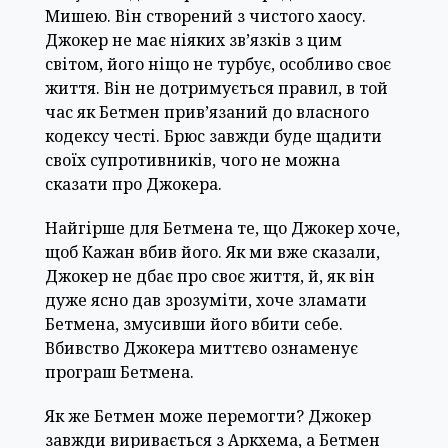
Мишею. Він створений з чистого хаосу.
Джокер не має ніяких зв’язків з цим
світом, його ніщо не турбує, особливо своє
життя. Він не дотримується правил, в той
час як Бетмен прив’язаний до власного
кодексу честі. Брюс завжди буде щадити
своїх супротивників, чого не можна
сказати про Джокера.
Найгірше для Бетмена те, що Джокер хоче,
щоб Кажан вбив його. Як ми вже сказали,
Джокер не дбає про своє життя, й, як він
дуже ясно дав зрозуміти, хоче зламати
Бетмена, змусивши його вбити себе.
Вбивство Джокера миттєво ознаменує
програш Бетмена.
Як же Бетмен може перемогти? Джокер
завжди виривається з Аркхема, а Бетмен