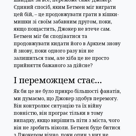
Єдиний спосіб, яким Бетмен міг виграти
цей бій, – це продовжувати грати в кішки-
мишки зі своїм забавним другом, поки,
якщо пощастить, Джокер не втече сам.
Бетмен міг би сподіватися та
продовжувати кидати його в Аркхем знову
й знову, поки одного разу він не
залишиться там, але хіба це не просто
прийняття бажаного за дійсне?
І переможцем стає…
Як би це не було прикро більшості фанатів,
ми думаємо, що Джокер здобув перемогу.
Він контролює ситуацію та їх війну
повністю, він програє тільки в тому
випадку, якщо вирішить піти з міста, чого
він не зробить ніколи. Бетмен буде битися
з Джокером вічно, поки один з них не