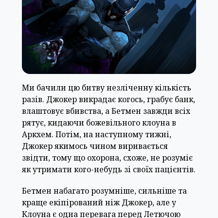
Ми бачили цю битву незліченну кількість
разів. Джокер викрадає когось, грабує банк,
влаштовує вбивства, а Бетмен завжди всіх
рятує, кидаючи божевільного клоуна в
Аркхем. Потім, на наступному тижні,
Джокер якимось чином виривається
звідти, тому що охорона, схоже, не розуміє
як утримати кого-небудь зі своїх пацієнтів.
Бетмен набагато розумніше, сильніше та
краще екіпірований ніж Джокер, але у
Клоуна є одна перевага перед Летючою