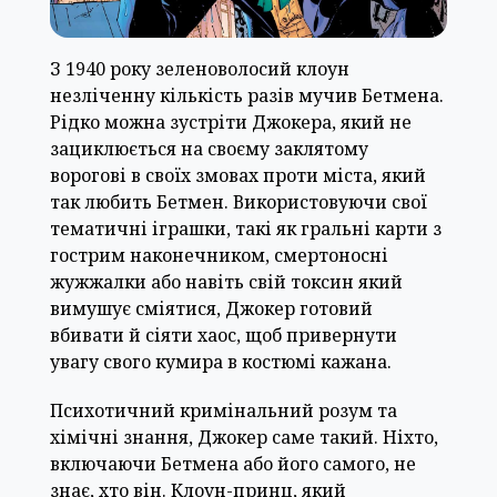
З 1940 року зеленоволосий клоун
незліченну кількість разів мучив Бетмена.
Рідко можна зустріти Джокера, який не
зациклюється на своєму заклятому
ворогові в своїх змовах проти міста, який
так любить Бетмен. Використовуючи свої
тематичні іграшки, такі як гральні карти з
гострим наконечником, смертоносні
жужжалки або навіть свій токсин який
вимушує сміятися, Джокер готовий
вбивати й сіяти хаос, щоб привернути
увагу свого кумира в костюмі кажана.
Психотичний кримінальний розум та
хімічні знання, Джокер саме такий. Ніхто,
включаючи Бетмена або його самого, не
знає, хто він. Клоун-принц, який