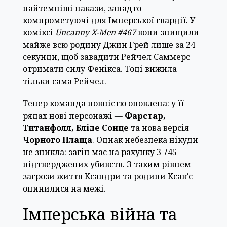
найтемніші накази, занадто
компрометуючі для Імперської гвардії. У
коміксі
Uncanny X-Men #467
вони знищили
майже всю родину Джин Грей лише за 24
секунди, щоб завадити Рейчел Саммерс
отримати силу Фенікса. Тоді вижила
тільки сама Рейчел.
Тепер команда повністю оновлена: у її
рядах нові персонажі —
Фарстар,
Титанфолл, Бліде Сонце
та нова версія
Чорного Плаща
. Однак небезпека нікуди
не зникла: загін має на рахунку 3 745
підтверджених убивств. З таким рівнем
загрози життя Ксандри та родини Ксав’є
опинилися на межі.
Імперська війна та