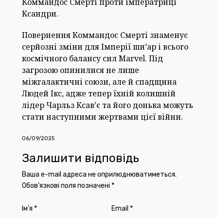
Коммандос Смерті проти імператриці
Ксандри.
Повернення Коммандос Смерті знаменує
серйозні зміни для Імперії ши’ар і всього
космічного балансу сил Marvel. Під
загрозою опинилися не лише
міжгалактичні союзи, але й спадщина
Людей Ікс, адже тепер їхній колишній
лідер Чарльз Ксав’є та його донька можуть
стати наступними жертвами цієї війни.
06/09/2025
Залишити відповідь
Ваша e-mail адреса не оприлюднюватиметься.
Обов’язкові поля позначені
*
Ім'я
*
Email
*