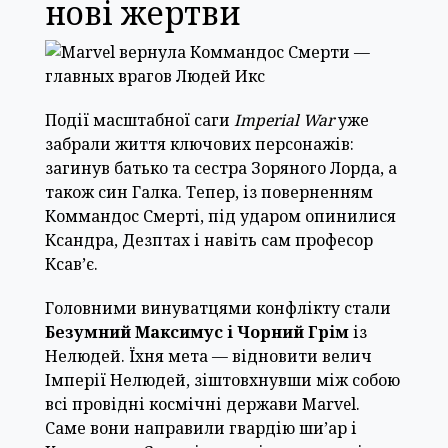
нові жертви
Події масштабної саги
Imperial War
уже
забрали життя ключових персонажів:
загинув батько та сестра Зоряного Лорда, а
також син Галка. Тепер, із поверненням
Коммандос Смерті, під ударом опинилися
Ксандра, Дезптах і навіть сам професор
Ксав’є.
Головними винуватцями конфлікту стали
Безумний Максимус і Чорний Грім
із
Нелюдей. Їхня мета — відновити велич
Імперії Нелюдей, зіштовхнувши між собою
всі провідні космічні держави Marvel.
Саме вони направили гвардію ши’ар і