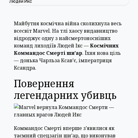
Майбутня космічна війна сколихнула весь
всесвіт Marvel. На тлі хаосу видавництво
відроджує одну з найсмертоносніших
команд лиходіїв Людей Ікс —
Космічних
Коммандос Смерті ши’ар
. Їхня нова ціль
— донька Чарльза Ксав’є, імператриця
Ксандра.
Повернення
легендарних убивць
Коммандос Смерті вперше з’явилися як
таємний спецзагін ши’ар, що виконував