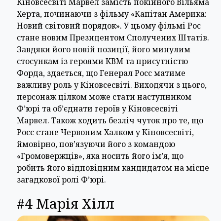
Кіновсесвіті Марвел замість покійного Вільяма
Херта, починаючи з фільму «Капітан Америка:
Новий світовий порядок». У цьому фільмі Рос
стане новим Президентом Сполучених Штатів.
Завдяки його новій позиції, його минулим
стосункам із героями КВМ та присутністю
Форда, здається, що Генерал Росс матиме
важливу роль у Кіновсесвіті. Виходячи з цього,
персонаж цілком може стати наступником
Ф’юрі та об’єднати героїв у Кіновсесвіті
Марвел. Також ходить безліч чуток про те, що
Росс стане Червоним Халком у Кіновсесвіті,
ймовірно, пов’язуючи його з командою
«Громовержців», яка носить його ім’я, що
робить його відповідним кандидатом на місце
загадкової ролі Ф’юрі.
#4 Марія Хілл