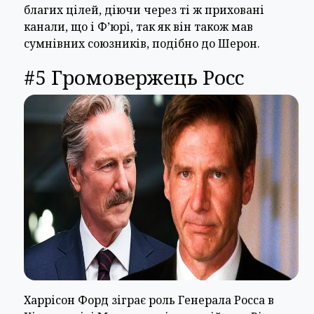
благих цілей, діючи через ті ж приховані
канали, що і Ф’юрі, так як він також мав
сумнівних союзників, подібно до Шерон.
#5 Громовержець Росс
Харрісон Форд зіграє роль Генерала Росса в