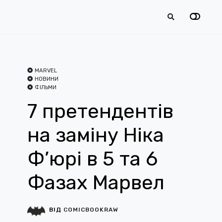
MARVEL
НОВИНИ
ФІЛЬМИ
7 претендентів
на заміну Ніка
Ф’юрі в 5 та 6
Фазах Марвел
ВІД
COMICBOOKRAW