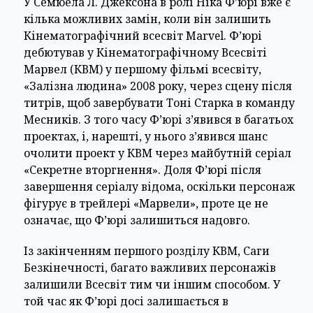
У Семюела Л. Джексона в ролі Ніка Ф’юрі вже є
кілька можливих замін, коли він залишить
Кінематографічний всесвіт Marvel. Ф’юрі
дебютував у Кінематографічному Всесвіті
Марвел (КВМ) у першому фільмі всесвіту,
«Залізна людина» 2008 року, через сцену після
титрів, щоб завербувати Тоні Старка в команду
Месників. З того часу Ф’юрі з’явився в багатьох
проектах, і, нарешті, у нього з’явився шанс
очолити проект у КВМ через майбутній серіал
«Секретне вторгнення». Доля Ф’юрі після
завершення серіалу відома, оскільки персонаж
фігурує в трейлері «Марвели», проте це не
означає, що Ф’юрі залишиться надовго.
Із закінченням першого розділу КВМ, Саги
Безкінечності, багато важливих персонажів
залишили Всесвіт тим чи іншим способом. У
той час як Ф’юрі досі залишається в