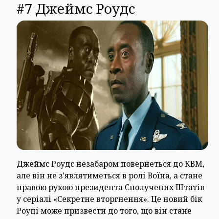
#7 Джеймс Роудс
Джеймс Роудс незабаром повернеться до КВМ,
але він не з’являтиметься в ролі Воїна, а стане
правою рукою президента Сполучених Штатів
у серіалі «Секретне вторгнення». Це новий бік
Роуді може призвести до того, що він стане