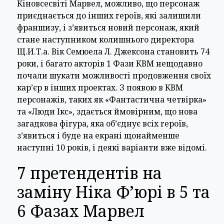
Кіновсесвіті Марвел, можливо, що персонаж
приєднається до інших героїв, які залишили
франшизу, і з’явиться новий персонаж, який
стане наступником колишнього директора
Щ.И.Т.а. Вік Семюела Л. Джексона становить 74
роки, і багато акторів 1 Фази КВМ нещодавно
почали шукати можливості продовження своїх
кар’єр в інших проектах. З появою в КВМ
персонажів, таких як «Фантастична четвірка»
та «Люди Ікс», здається ймовірним, що нова
загадкова фігура, яка об’єднує всіх героїв,
з’явиться і буде на екрані щонайменше
наступні 10 років, і деякі варіанти вже відомі.
7 претендентів на
заміну Ніка Ф’юрі в 5 та
6 Фазах Марвел