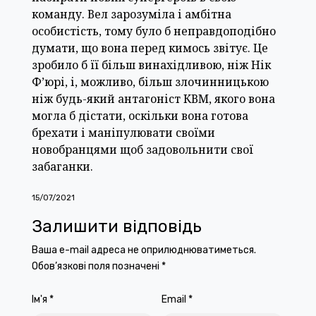
команду. Вел зарозуміла і амбітна
особистість, тому було б неправдоподібно
думати, що вона перед кимось звітує. Це
зробило б її більш винахідливою, ніж Нік
Ф’юрі, і, можливо, більш злочинницькою
ніж будь-який антагоніст КВМ, якого вона
могла б дістати, оскільки вона готова
брехати і маніпулювати своїми
новобранцями щоб задовольнити свої
забаганки.
15/07/2021
Залишити відповідь
Ваша e-mail адреса не оприлюднюватиметься.
Обов’язкові поля позначені
*
Ім'я
*
Email
*