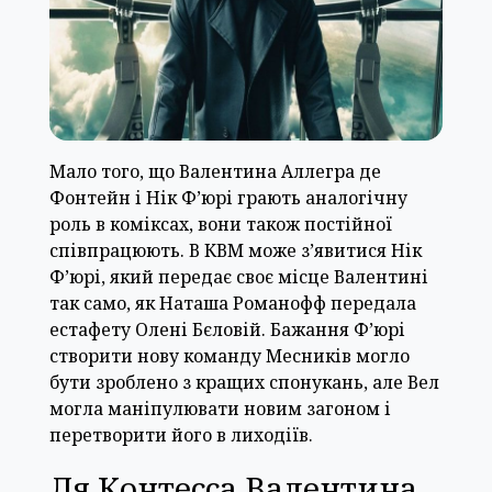
Мало того, що Валентина Аллегра де
Фонтейн і Нік Ф’юрі грають аналогічну
роль в коміксах, вони також постійної
співпрацюють. В КВМ може з’явитися Нік
Ф’юрі, який передає своє місце Валентині
так само, як Наташа Романофф передала
естафету Олені Бєловій. Бажання Ф’юрі
створити нову команду Месників могло
бути зроблено з кращих спонукань, але Вел
могла маніпулювати новим загоном і
перетворити його в лиходіїв.
Ля Контесса Валентина