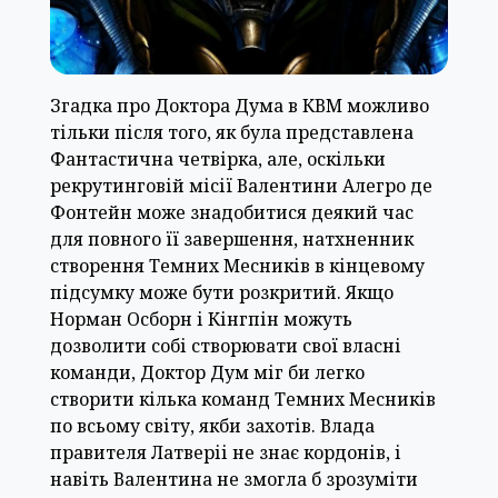
Згадка про Доктора Дума в КВМ можливо
тільки після того, як була представлена ​​
Фантастична четвірка, але, оскільки
рекрутинговій місії Валентини Алегро де
Фонтейн може знадобитися деякий час
для повного її завершення, натхненник
створення Темних Месників в кінцевому
підсумку може бути розкритий. Якщо
Норман Осборн і Кінгпін можуть
дозволити собі створювати свої власні
команди, Доктор Дум міг би легко
створити кілька команд Темних Месників
по всьому світу, якби захотів. Влада
правителя Латверіі не знає кордонів, і
навіть Валентина не змогла б зрозуміти