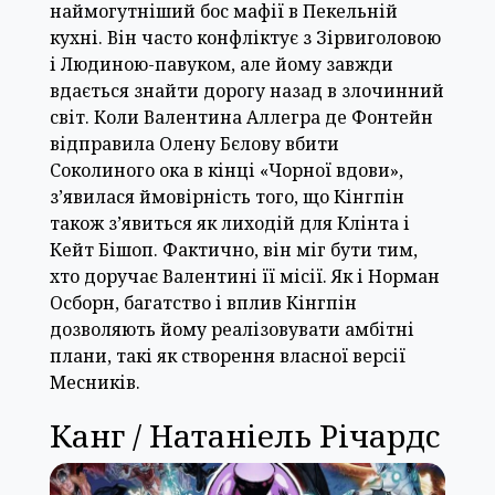
наймогутніший бос мафії в Пекельній
кухні. Він часто конфліктує з Зірвиголовою
і Людиною-павуком, але йому завжди
вдається знайти дорогу назад в злочинний
світ. Коли Валентина Аллегра де Фонтейн
відправила Олену Бєлову вбити
Соколиного ока в кінці «Чорної вдови»,
з’явилася ймовірність того, що Кінгпін
також з’явиться як лиходій для Клінта і
Кейт Бішоп. Фактично, він міг бути тим,
хто доручає Валентині її місії. Як і Норман
Осборн, багатство і вплив Кінгпін
дозволяють йому реалізовувати амбітні
плани, такі як створення власної версії
Месників.
Канг / Натаніель Річардс