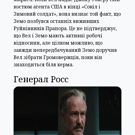
костюм агента США в кінці «Сокіл і
Зимовий солдат», вона визнає той факт, що
Земо позбувся останніх виживших
Руйнівників Прапора. Це не підтверджує,
що Вел і Земо мають активні робочі
відносини, але цілком можливо, що
завжди непередбачуваний Земо доручив
Вел зібрати Громовержців, поки він
знаходиться біля керма.
Генерал Росс