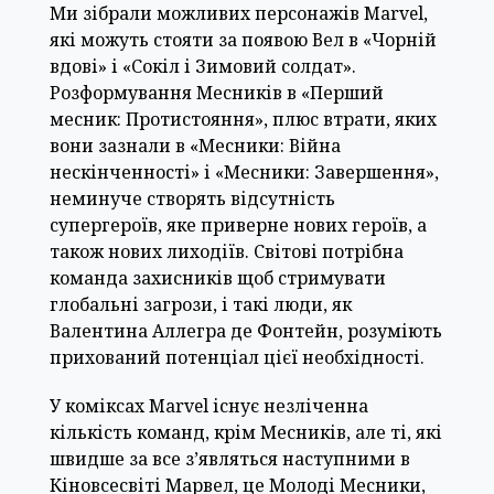
Ми зібрали можливих персонажів Marvel,
які можуть стояти за появою Вел в «Чорній
вдові» і «Сокіл і Зимовий солдат».
Розформування Месників в «Перший
месник: Протистояння», плюс втрати, яких
вони зазнали в «Месники: Війна
нескінченності» і «Месники: Завершення»,
неминуче створять відсутність
супергероїв, яке приверне нових героїв, а
також нових лиходіїв. Світові потрібна
команда захисників щоб стримувати
глобальні загрози, і такі люди, як
Валентина Аллегра де Фонтейн, розуміють
прихований потенціал цієї необхідності.
У коміксах Marvel існує незліченна
кількість команд, крім Месників, але ті, які
швидше за все з’являться наступними в
Кіновсесвіті Марвел, це Молоді Месники,