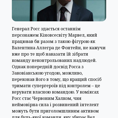
Генерал Росс здається останнім
персонажем Кіновсесвіту Марвел, який
працював би разом з такою фігурою як
Валентина Аллегра де Фонтейн, не кажучи
вже про те щоб наказати їй зібрати
команду неконтрольованих надлюдей.
Однак попередній досвід Росса з
Заковіанською угодою, можливо,
переконав його в тому, що кращий спосіб
тримати супергероїв під контролем – це
керувати власною командою. У коміксах
Росс стає Червоним Халком, чия
неймовірна сила і розвинений інтелект
можуть бути приголомшливим активом
для будь-якої команди, яку збирає Вел.