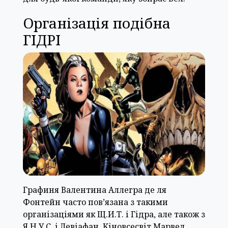
Організація подібна
ГІДРІ
Графиня Валентина Аллегра де ля
Фонтейн часто пов’язана з такими
організаціями як Щ.И.Т. і Гідра, але також з
Я.Н.У.С. і Левіафан. Кіновсесвіт Марвел