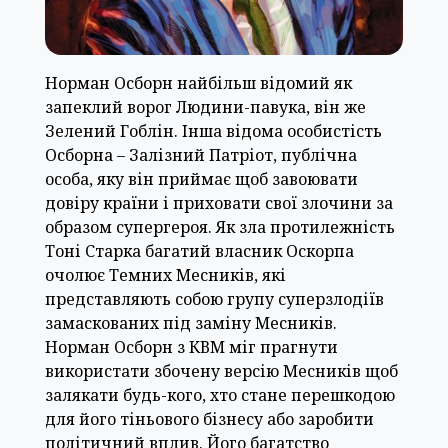
Норман Осборн найбільш відомий як
запеклий ворог Людини-павука, він же
Зелений Гоблін. Інша відома особистість
Осборна – Залізний Патріот, публічна
особа, яку він приймає щоб завоювати
довіру країни і приховати свої злочини за
образом супергероя. Як зла протилежність
Тоні Старка багатий власник Оскорпа
очолює Темних Месників, які
представляють собою групу суперзлодіїв
замаскованих під заміну Месників.
Норман Осборн з КВМ міг прагнути
використати збочену версію Месників щоб
залякати будь-кого, хто стане перешкодою
для його тіньового бізнесу або заробити
політичний вплив. Його багатство