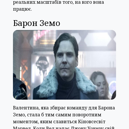
реальних масштабів того, на кого вона
працює.
Барон Земо
Валентина, яка збирає команду для Барона
Земо, стала б тим самим поворотним
моментом, яким славиться Кіновсесвіт
Марвел. Коли Вел надає Джону Уокеру свій