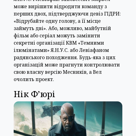
може вирішити відродити команду з
перших двох, підтверджуючи девіз ГІДРИ:
«Відрубайте одну голову, а її місце
займуть дві». Або, можливо, майбутній
фільм або серіал можуть замінити
секретні організації КВМ «Темними
ілюмінатами» Я.Н.У.С. або Левіафаном
радянського походження. Будь-яка з цих
організацій може прагнути контролювати
свою власну версію Месників, а Вел
очолить проект.
Нік Ф’юрі