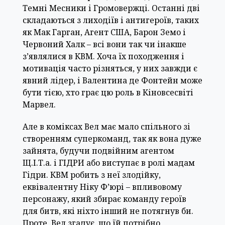
Темні Месники і Громовержці. Останні дві
складаються з лиходіїв і антигероїв, таких
як Мак Гарган, Агент США, Барон Земо і
Червоний Халк – всі вони так чи інакше
з’являлися в КВМ. Хоча їх походження і
мотивація часто різняться, у них завжди є
явний лідер, і Валентина де Фонтейн може
бути тією, хто грає цю роль в Кіновсесвіті
Марвел.
Але в коміксах Вел має мало спільного зі
створенням суперкоманд, так як вона дуже
зайнята, будучи подвійним агентом
Щ.І.Т.а. і ГІДРИ або виступає в ролі мадам
Гідри. КВМ робить з неї злодійку,
еквівалентну Ніку Ф’юрі – впливовому
персонажу, який збирає команду героїв
для битв, які ніхто інший не потягнув би.
Проте, Вел згадує, що їй потрібно