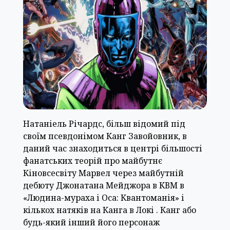
Натаніель Річардс, більш відомий під
своїм псевдонімом Канг Завойовник, в
даний час знаходиться в центрі більшості
фанатських теорій про майбутнє
Кіновсесвіту Марвел через майбутній
дебюту Джонатана Мейджора в КВМ в
«Людина-мураха і Оса: Квантоманія» і
кількох натяків на Канга в Локі . Канг або
будь-який інший його персонаж