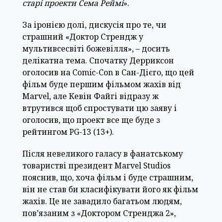
старі проекти Сема Реймі
».
За іронією долі, дискусія про те, чи
страшний «Доктор Стрендж у
мультивсесвіті божевілля», – досить
делікатна тема. Спочатку Дерриксон
оголосив на Comic-Con в Сан-Дієго, що цей
фільм буде першим фільмом жахів від
Marvel, але Кевін Файгі відразу ж
втрутився щоб спростувати цю заяву і
оголосив, що проект все ще буде з
рейтингом PG-13 (13+).
Після невеликого галасу в фанатському
товаристві президент Marvel Studios
пояснив, що, хоча фільм і буде страшним,
він не став би класифікувати його як фільм
жахів. Це не завадило багатьом людям,
пов’язаним з «Доктором Стренджа 2»,