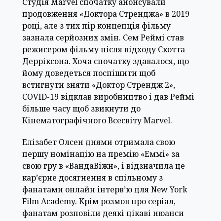
Студія Marvel спочатку анонсували
продовження «Доктора Стренджа» в 2019
році, але з тих пір концепція фільму
зазнала серйозних змін. Сем Реймі став
режисером фільму після відходу Скотта
Дерріксона. Хоча спочатку здавалося, що
йому доведеться поспішити щоб
встигнути зняти «Доктор Стрендж 2»,
COVID-19 відклав виробництво і дав Реймі
більше часу щоб звикнути до
Кінематографічного Всесвіту Marvel.
Елізабет Олсен днями отримала свою
першу номінацію на премію «Еммі» за
свою гру в «ВандаВіжн», і відзначила це
кар’єрне досягнення в спільному з
фанатами онлайн інтерв’ю для New York
Film Academy. Крім розмов про серіал,
фанатам розповіли деякі цікаві нюанси