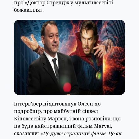
про «Доктор Стрендж у мультивсесвіті
божевілля».
Інтерв’юер підштовхнув Олсен до
подробиць про майбутній сіквел
Кіновсесвіту Марвел, і вона розповіла, що
це буде найстрашніший фільм Marvel,
сказавши: «
Це дуже страшний фільм. Це як