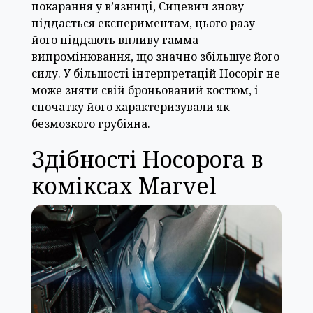
покарання у в’язниці, Сицевич знову
піддається експериментам, цього разу
його піддають впливу гамма-
випромінювання, що значно збільшує його
силу. У більшості інтерпретацій Носоріг не
може зняти свій броньований костюм, і
спочатку його характеризували як
безмозкого грубіяна.
Здібності Носорога в
коміксах Marvel