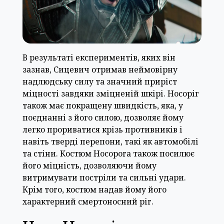
В результаті експериментів, яких він
зазнав, Сицевич отримав неймовірну
надлюдську силу та значний приріст
міцності завдяки зміцненій шкірі. Носоріг
також має покращену швидкість, яка, у
поєднанні з його силою, дозволяє йому
легко прориватися крізь противників і
навіть тверді перепони, такі як автомобілі
та стіни. Костюм Носорога також посилює
його міцність, дозволяючи йому
витримувати постріли та сильні удари.
Крім того, костюм надав йому його
характерний смертоносний ріг.