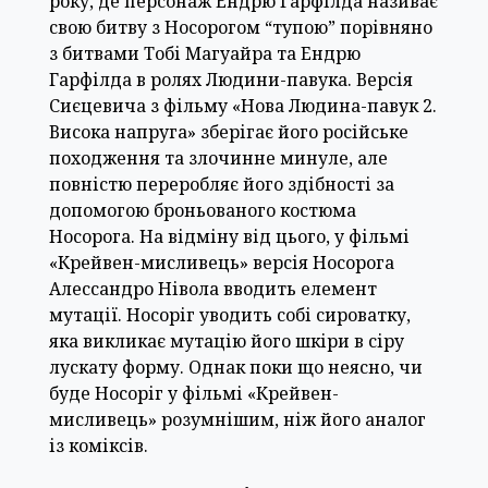
року, де персонаж Ендрю Гарфілда називає
свою битву з Носорогом “тупою” порівняно
з битвами Тобі Магуайра та Ендрю
Гарфілда в ролях Людини-павука. Версія
Сиєцевича з фільму «Нова Людина-павук 2.
Висока напруга» зберігає його російське
походження та злочинне минуле, але
повністю переробляє його здібності за
допомогою броньованого костюма
Носорога. На відміну від цього, у фільмі
«Крейвен-мисливець» версія Носорога
Алессандро Нівола вводить елемент
мутації. Носоріг уводить собі сироватку,
яка викликає мутацію його шкіри в сіру
лускату форму. Однак поки що неясно, чи
буде Носоріг у фільмі «Крейвен-
мисливець» розумнішим, ніж його аналог
із коміксів.