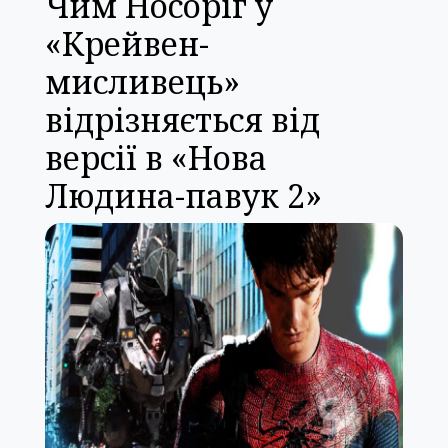
Чим Носоріг у
«Крейвен-
мисливець»
відрізняється від
версії в «Нова
Людина-павук 2»