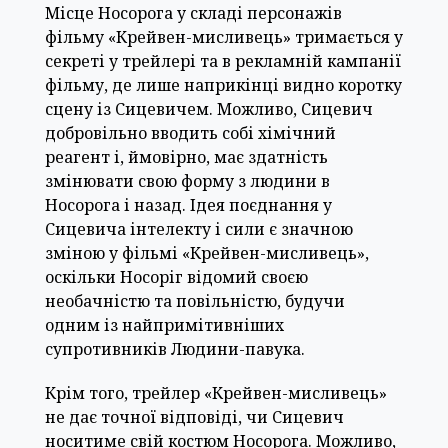
Місце Носорога у складі персонажів
фільму «Крейвен-мисливець» тримається у
секреті у трейлері та в рекламній кампанії
фільму, де лише наприкінці видно коротку
сцену із Сицевичем. Можливо, Сицевич
добровільно вводить собі хімічний
реагент і, ймовірно, має здатність
змінювати свою форму з людини в
Носорога і назад. Ідея поєднання у
Сицевича інтелекту і сили є значною
зміною у фільмі «Крейвен-мисливець»,
оскільки Носоріг відомий своєю
необачністю та повільністю, будучи
одним із найпримітивніших
супротивників Людини-павука.
Крім того, трейлер «Крейвен-мисливець»
не дає точної відповіді, чи Сицевич
носитиме свій костюм Носорога. Можливо,