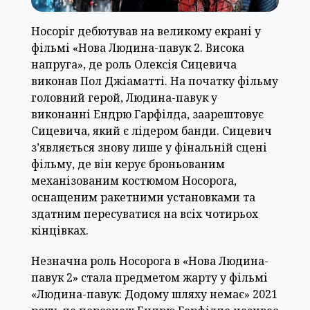
Носоріг дебютував на великому екрані у
фільмі «Нова Людина-павук 2. Висока
напруга», де роль Олексія Сицевича
виконав Пол Джіаматті. На початку фільму
головний герой, Людина-павук у
виконанні Ендрю Гарфілда, заарештовує
Сицевича, який є лідером банди. Сицевич
з’являється знову лише у фінальній сцені
фільму, де він керує броньованим
механізованим костюмом Носорога,
оснащеним ракетними установками та
здатним пересуватися на всіх чотирьох
кінцівках.
Незначна роль Носорога в «Нова Людина-
павук 2» стала предметом жарту у фільмі
«Людина-павук: Додому шляху немає» 2021