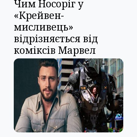
Чим Носоріг у
«Крейвен-
мисливець»
відрізняється від
коміксів Марвел