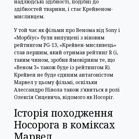
надлюдські здібності, подібні до
здібностей тварини, і стає Крейвеном-
мисливцем.
У той час як фільми про Венома від Sony і
«Морбіус» були випущені з віковим
рейтингом PG-13, «Крейвен-мисливець»
став першим, який отримав рейтинг R (і,
таким чином, зробив ймовірним те, що
«Веном 3» також буде із рейтингом R).
Крейвен не буде єдиним антагоністом
Марвел у цьому фільмі, оскільки
Алессандро Нівола також з’явиться в ролі
Олексія Сицевича, відомого як Носоріг.
Історія походження
Носорога в коміксах
Марвел