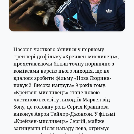
Носоріг частково з’явився у першому
трейлері до фільму «Крейвен-мисливець»,
представляючи більш точну порівняно з
коміксами версію цього лиходія, що не
вдалося зробити фільму «Нова Людина-
павук 2. Висока напруга» 9 років тому.
«Крейвен-мисливець» стане новою
частиною всесвіту лиходіїв Марвел від
Sony, де головну роль Сергія Кравінова
виконує Аарон Тейлор-Джонсон. У фільмі
«Крейвен-мисливець» Сергій, майже
загинувши після нападу лева, отримує