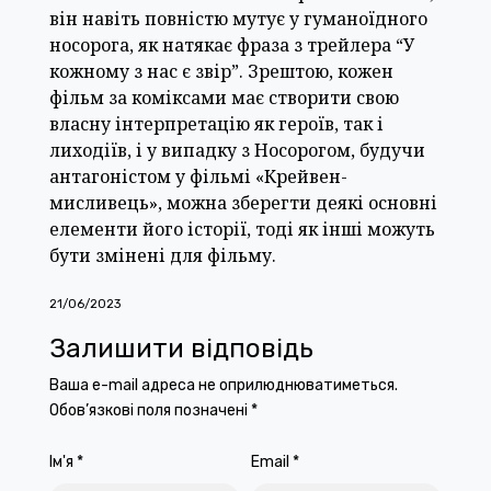
він навіть повністю мутує у гуманоїдного
носорога, як натякає фраза з трейлера “У
кожному з нас є звір”. Зрештою, кожен
фільм за коміксами має створити свою
власну інтерпретацію як героїв, так і
лиходіїв, і у випадку з Носорогом, будучи
антагоністом у фільмі «Крейвен-
мисливець», можна зберегти деякі основні
елементи його історії, тоді як інші можуть
бути змінені для фільму.
21/06/2023
Залишити відповідь
Ваша e-mail адреса не оприлюднюватиметься.
Обов’язкові поля позначені
*
Ім'я
*
Email
*