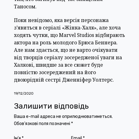
Таносом.
Поки невідомо, яка версія персонажа
з’явиться в серіалі «Жінка-Халк», але хоча
ходять чутки, що Marvel Studios відбирають
актора на роль молодого Брюса Беннера.
Але нам здається, що не варто очікувати
від творців серіалу зосередженої уваги на
Халкові, швидше за все сюжет буде
повністю зосереджений на його
двоюрідній сестрі Дженніфер Уолтерс.
19/12/2020
Залишити відповідь
Ваша e-mail адреса не оприлюднюватиметься.
Обов’язкові поля позначені
*
Ім'я
*
Email
*