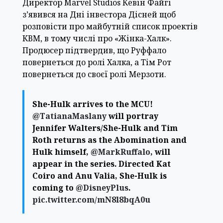
Директор Marvel Studios Кевін Файгі
з’явився на Дні інвестора Дісней щоб
розповісти про майбутній список проектів
КВМ, в тому числі про «Жінка-Халк».
Продюсер підтвердив, що Руффало
повернеться до ролі Халка, а Тім Рот
повернеться до своєї ролі Мерзоти.
She-Hulk arrives to the MCU!
@TatianaMaslany
will portray
Jennifer Walters/She-Hulk and Tim
Roth returns as the Abomination and
Hulk himself,
@MarkRuffalo
, will
appear in the series. Directed Kat
Coiro and Anu Valia, She-Hulk is
coming to
@DisneyPlus
.
pic.twitter.com/mN8l8bqA0u