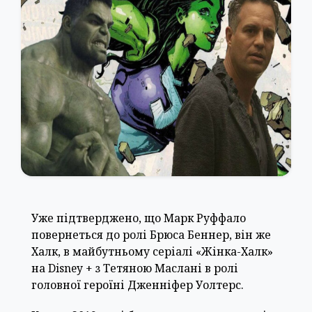
Уже підтверджено, що Марк Руффало
повернеться до ролі Брюса Беннер, він же
Халк, в майбутньому серіалі «Жінка-Халк»
на Disney + з Тетяною Маслані в ролі
головної героїні Дженніфер Уолтерс.