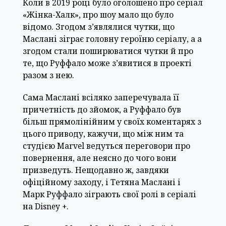
Коли в 2019 році було оголошено про серіал
«Жінка-Халк», про шоу мало що було
відомо. Згодом з’являлися чутки, що
Маслані зіграє головну героїню серіалу, а а
згодом стали поширюватися чутки й про
те, що Руффало може з’явитися в проекті
разом з нею.
Сама Маслані всіляко заперечувала її
причетність до зйомок, а Руффало був
більш прямолінійним у своїх коментарях з
цього приводу, кажучи, що між ним та
студією Marvel ведуться переговори про
повернення, але неясно до чого вони
призведуть. Нещодавно ж, завдяки
офіційному заходу, і Тетяна Маслані і
Марк Руффало зіграють свої ролі в серіалі
на Disney +.