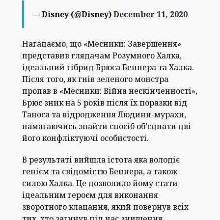
— Disney (@Disney)
December 11, 2020
Нагадаємо, що «Месники: Завершення»
представив глядачам Розумного Халка,
ідеальний гібрид Брюса Беннера та Халка.
Після того, як гнів зеленого монстра
пропав в «Месники: Війна нескінченності»,
Брюс зник на 5 років після їх поразки від
Таноса та відродження Людини-мурахи,
намагаючись знайти спосіб об’єднати дві
його конфліктуючі особистості.
В результаті вийшла істота яка володіє
генієм та свідомістю Беннера, а також
силою Халка. Це дозволило йому стати
ідеальним героєм для виконання
зворотного клацання, який повернув всіх
тих, хто загинув під час знищення