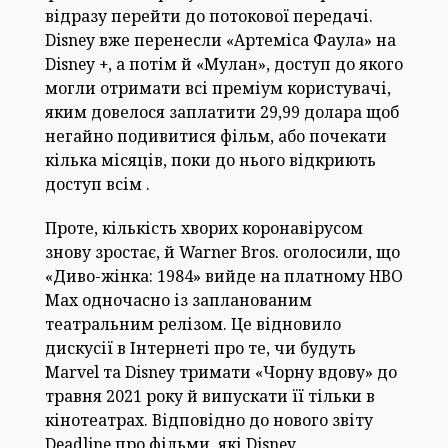
відразу перейти до потокової передачі.
Disney вже перенесли «Артеміса Фаула» на
Disney +, а потім й «Мулан», доступ до якого
могли отримати всі преміум користувачі,
яким довелося заплатити 29,99 долара щоб
негайно подивитися фільм, або почекати
кілька місяців, поки до нього відкриють
доступ всім .
Проте, кількість хворих коронавірусом
знову зростає, й Warner Bros. оголосили, що
«Диво-жінка: 1984» вийде на платному HBO
Max одночасно із запланованим
театральним релізом. Це відновило
дискусії в Інтернеті про те, чи будуть
Marvel та Disney тримати «Чорну вдову» до
травня 2021 року й випускати її тільки в
кінотеатрах. Відповідно до нового звіту
Deadline про фільми, які Disney