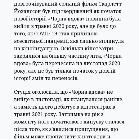
довгоочікуваний сольний фільм Скарлетт
Йоханссон був підтверджений як початок
нової історії. «Чорна вдова» повинна була
вийти в травні 2020 року, але це було до
того, як COVID-19 став причиною
всесвітньої пандемії, яка сильно вплинула
на кіноіндустрію. Оскільки кінотеатри
закрилися на більшу частину літа, «Чорна
вдова» була перенесена на листопад 2020
року, але це був тільки початок у довгій
історії змін та переносів.
Студія оголосила, що «Чорна вдова» не
вийде в листопаді, як планувалося раніше,
а замість цього дебютує в кінотеатрах в
травні 2021 року. Затримка на рік з
моменту його початкового випуску сталася
після того, як з’явилися припущення, що
фільм може пропустити кінотеатри й