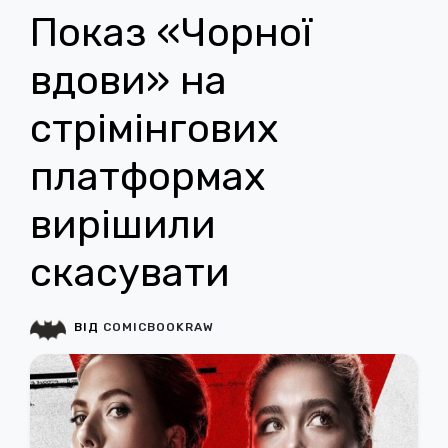
Показ «Чорної
вдови» на
стрімінгових
платформах
вирішили
скасувати
ВІД
COMICBOOKRAW