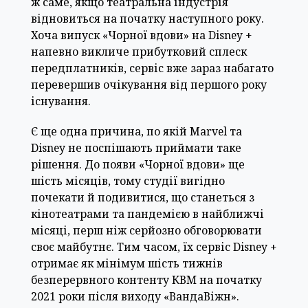
ж саме, якщо театральна індустрія
відновиться на початку наступного року.
Хоча випуск «Чорної вдови» на Disney +
напевно викличе прибутковий сплеск
передплатників, сервіс вже зараз набагато
перевершив очікування від першого року
існування.
Є ще одна причина, по якій Marvel та
Disney не поспішають приймати таке
рішення. До появи «Чорної вдови» ще
шість місяців, тому студії вигідно
почекати й подивитися, що станеться з
кінотеатрами та пандемією в найближчі
місяці, перш ніж серйозно обговорювати
своє майбутнє. Тим часом, їх сервіс Disney +
отримає як мінімум шість тижнів
безперервного контенту КВМ на початку
2021 роки після виходу «ВандаВіжн».