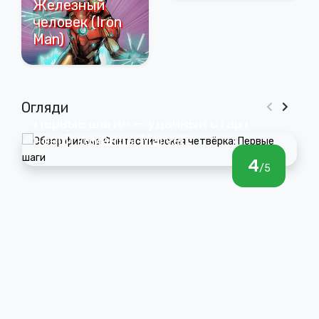
Железный
человек (Iron
Man)
Обзор «Фантастическая четвёрка:
Огляди
Первые шаги» — удачный старт
новой команды Marvel
4
/5