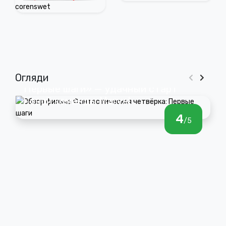
материалы
Синистера в
фильма
КВМ
«Супермен:
Человек
завтрашнего
дня»
Обзор «Фантастическая четвёрка:
Огляди
Первые шаги» — удачный старт
новой команды Marvel
4
/5