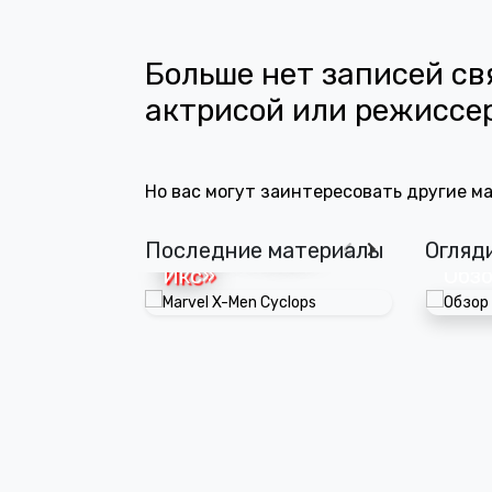
Больше нет записей св
актрисой или режиссе
Marvel выбрала
5 ге
Но вас могут заинтересовать другие м
Кита Коннора на
кото
роль Циклопа в
войт
новых «Людях
«Сы
Последние материалы
Огляд
Икс»
полу
Обзо