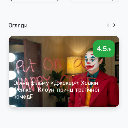
головних
позбутися
проблем Marvel
спадщини
Залізної
Огляди
людини
4.5
/5
Огляд фільму «Джокер»: Хоакін
Фенікс – Клоун-принц трагічної
комедії