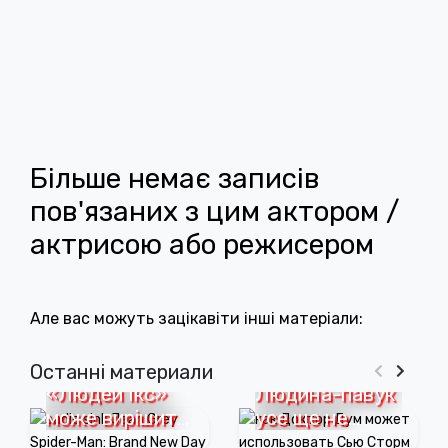
Більше немає записів
пов'язаних з цим актором /
актрисою або режисером
Але вас можуть зацікавіти інші матеріали:
Кастинг
10 років потому
Останні материали
«Людей Ікс»
Людина-павук
може вирішити
усе ще не
одну з
може