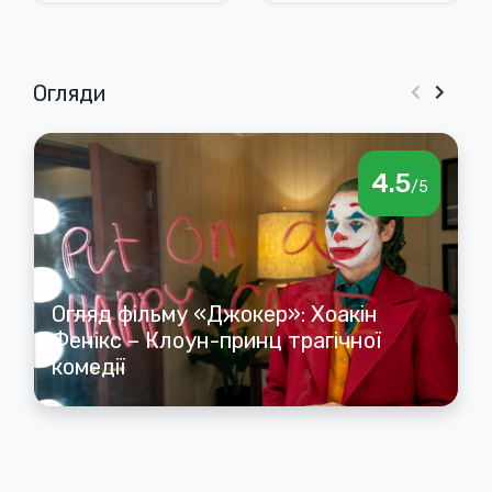
нових «Людях
Ікс»
Огляди
4.5
/5
Огляд фільму «Джокер»: Хоакін
Фенікс – Клоун-принц трагічної
комедії