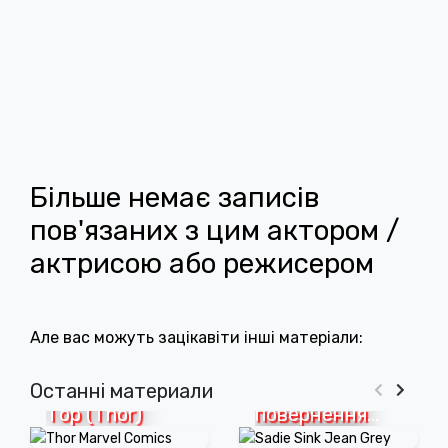
Більше немає записів
пов'язаних з цим актором /
актрисою або режисером
Але вас можуть зацікавіти інші матеріали:
Седі Сінк
підтвердила
Останні материали
Тор (Thor)
повернення
Джин Ґрей у