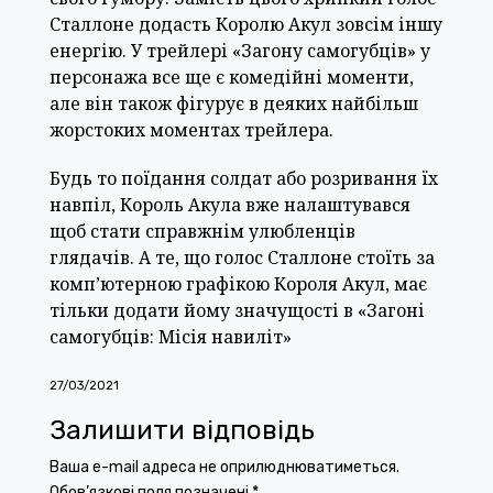
Сталлоне додасть Королю Акул зовсім іншу
енергію. У трейлері «Загону самогубців» у
персонажа все ще є комедійні моменти,
але він також фігурує в деяких найбільш
жорстоких моментах трейлера.
Будь то поїдання солдат або розривання їх
навпіл, Король Акула вже налаштувався
щоб стати справжнім улюбленців
глядачів. А те, що голос Сталлоне стоїть за
комп’ютерною графікою Короля Акул, має
тільки додати йому значущості в «Загоні
самогубців: Місія навиліт»
27/03/2021
Залишити відповідь
Ваша e-mail адреса не оприлюднюватиметься.
Обов’язкові поля позначені
*