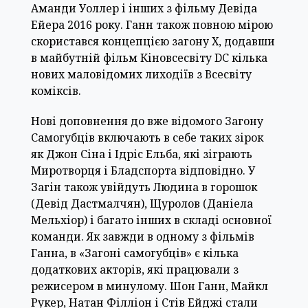
Аманди Уоллер і інших з фільму Девіда
Ейера 2016 року. Ганн також повною мірою
скористався концепцією загону Х, додавши
в майбутній фільм Кіновсесвіту DC кілька
нових маловідомих лиходіїв з Всесвіту
коміксів.
Нові доповнення до вже відомого Загону
Самогубців включають в себе таких зірок
як Джон Сіна і Ідріс Ельба, які зіграють
Миротворця і Бладспорта відповідно. У
Загін також увійдуть Людина в горошок
(Девід Дастмалчян), Щуролов (Даніела
Мельхіор) і багато інших в складі основної
команди. Як завжди в одному з фільмів
Ганна, в «Загоні самогубців» є кілька
додаткових акторів, які працювали з
режисером в минулому. Шон Ганн, Майкл
Рукер, Натан Філліон і Стів Ейджі стали