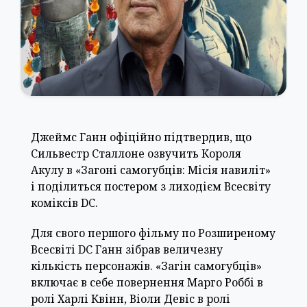
Джеймс Ганн офіційно підтвердив, що
Сильвестр Сталлоне озвучить Короля
Акулу в «Загоні самогубців: Місія навиліт»
і поділиться постером з лиходієм Всесвіту
коміксів DC.
Для свого першого фільму по Розширеному
Всесвіті DC Ганн зібрав величезну
кількість персонажів. «Загін самогубців»
включає в себе повернення Марго Роббі в
ролі Харлі Квінн, Віоли Девіс в ролі