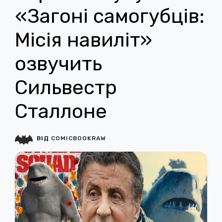
«Загоні самогубців:
Місія навиліт»
озвучить
Сильвестр
Сталлоне
ВІД
COMICBOOKRAW