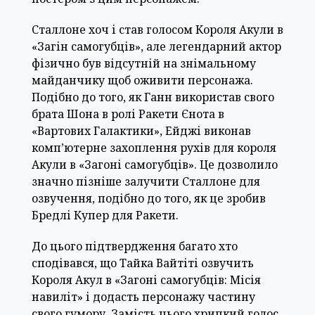
Сталлоне хоч і став голосом Короля Акули в
«Загін самогубців», але легендарний актор
фізично був відсутній на знімальному
майданчику щоб оживити персонажа.
Подібно до того, як Ганн використав свого
брата Шона в ролі Ракети Єнота в
«Вартових Галактики», Ейджі виконав
комп’ютерне захоплення рухів для короля
Акули в «Загоні самогубців». Це дозволило
значно пізніше залучити Сталлоне для
озвучення, подібно до того, як це зробив
Бредлі Купер для Ракети.
До цього підтвердження багато хто
сподівався, що Тайка Вайтіті озвучить
Короля Акул в «Загоні самогубців: Місія
навиліт» і додасть персонажу частину
свого гумору. Замість цього хрипкий голос