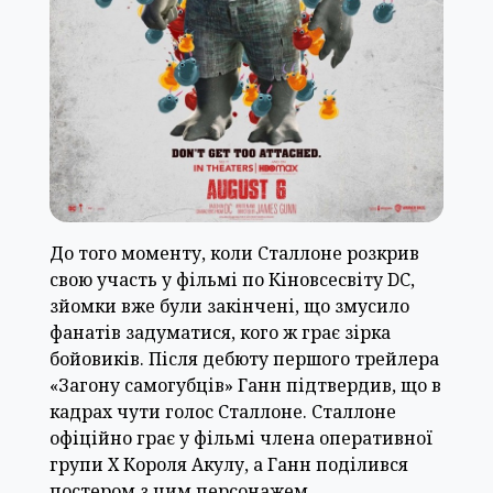
До того моменту, коли Сталлоне розкрив
свою участь у фільмі по Кіновсесвіту DC,
зйомки вже були закінчені, що змусило
фанатів задуматися, кого ж грає зірка
бойовиків. Після дебюту першого трейлера
«Загону самогубців» Ганн підтвердив, що в
кадрах чути голос Сталлоне. Сталлоне
офіційно грає у фільмі члена оперативної
групи X Короля Акулу, а Ганн поділився
постером з цим персонажем.