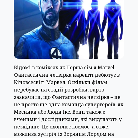
Відомі в коміксах як Перша сім’я Marvel,
Фантастична четвірка нарешті дебютує в
Кіновсесвіті Марвел. Оскільки фільм
перебуває на стадії розробки, варто
зазначити, що Фантастична четвірка – це
не просто ще одна команда супергероїв, як
Месники або Люди Ікс. Вони також є
вченими і дослідниками, які вирушають у
незвідане. Це охоплює космос, а отже,
можлива зустріч із Зоряним Лордом на