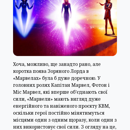
Хоча, можливо, ще занадто рано, але
коротка поява Зоряного Лорда в
«Марвелах» була б дуже доречною. У
головних ролях Капітан Марвел, Фотон і
Міс Марвел, які вперше об’єднають свої
сили, «Марвели» мають вигляд дуже
енергійного та навіженого проєкту КВМ,
оскільки герої постійно мінятимуться
місцями один з одним щоразу, коли один з
них використовує свої сили. З огляду на це,