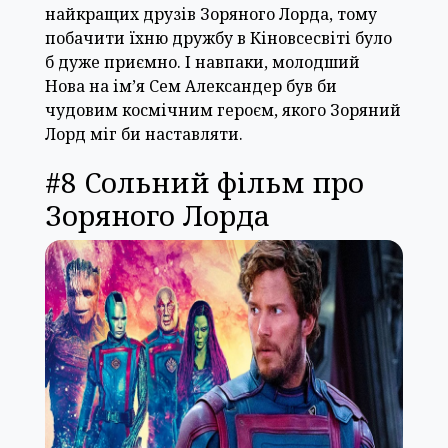
найкращих друзів Зоряного Лорда, тому
побачити їхню дружбу в Кіновсесвіті було
б дуже приємно. І навпаки, молодший
Нова на ім’я Сем Александер був би
чудовим космічним героєм, якого Зоряний
Лорд міг би наставляти.
#8 Сольний фільм про
Зоряного Лорда