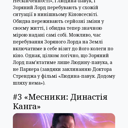
Нескінченності», і Людина-павук, і
Зоряний Лорд перебувають у схожій
ситуації в нинішньому Кіновсесвіті.
Обидва переживають серйозні зміни у
своєму житті, і обидва тепер значною
мірою надані самі собі. Можливо, час
перебування Зоряного Лорда на Землі
включатиме в себе візит до його колеги по
кіно. Однак, цілком логічно, що Зоряний
Лорд пам’ятатиме лише Людину-павука, а
не Паркера (завдяки заклинанню Доктора
Стренджа у фільмі «Людина-павук. Додому
шляху нема»).
#3 «Месники: Династія
Канга»