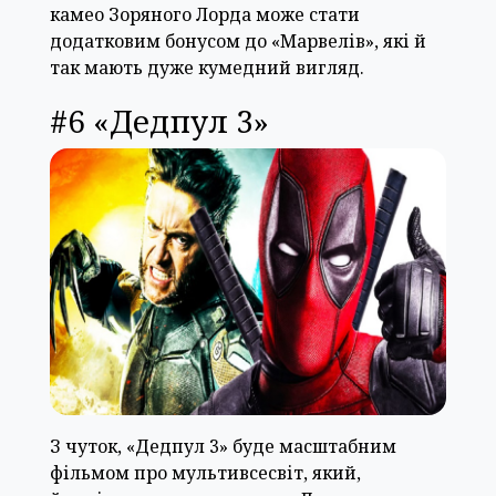
камео Зоряного Лорда може стати
додатковим бонусом до «Марвелів», які й
так мають дуже кумедний вигляд.
#6 «Дедпул 3»
З чуток, «Дедпул 3» буде масштабним
фільмом про мультивсесвіт, який,