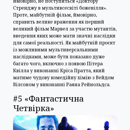
ймовірно, не поступиться «Доктору
Стренджу в мультивсесвіті божевілля».
Проте, майбутній фільм, ймовірно,
справить велике враження як перший
великий фільм Марвел за участю мутантів,
введення яких може мати значні наслідки
для самої реальності. Як майбутній проєкт
із можливими мультиверсальними
наслідками, може бути показано дуже
багато чого, включно з появою Пітера
Квілла у виконанні Кріса Пратта, який
матиме чудову комедійну хімію з Вейдом
Вілсоном у виконанні Раяна Рейнольдса.
#5 «Фантастична
Четвірка»