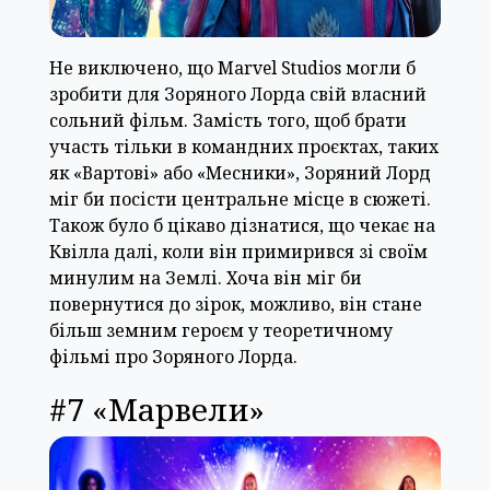
Не виключено, що Marvel Studios могли б
зробити для Зоряного Лорда свій власний
сольний фільм. Замість того, щоб брати
участь тільки в командних проєктах, таких
як «Вартові» або «Месники», Зоряний Лорд
міг би посісти центральне місце в сюжеті.
Також було б цікаво дізнатися, що чекає на
Квілла далі, коли він примирився зі своїм
минулим на Землі. Хоча він міг би
повернутися до зірок, можливо, він стане
більш земним героєм у теоретичному
фільмі про Зоряного Лорда.
#7 «Марвели»