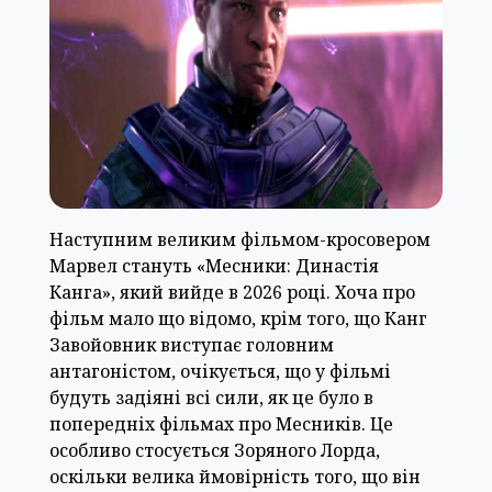
Наступним великим фільмом-кросовером
Марвел стануть «Месники: Династія
Канга», який вийде в 2026 році. Хоча про
фільм мало що відомо, крім того, що Канг
Завойовник виступає головним
антагоністом, очікується, що у фільмі
будуть задіяні всі сили, як це було в
попередніх фільмах про Месників. Це
особливо стосується Зоряного Лорда,
оскільки велика ймовірність того, що він