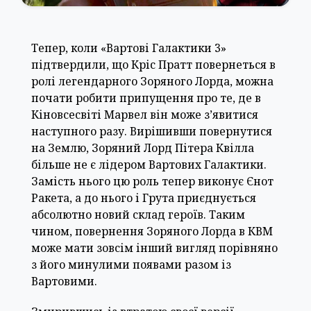
Тепер, коли «Вартові Галактики 3»
підтвердили, що Кріс Пратт повернеться в
ролі легендарного Зоряного Лорда, можна
почати робити припущення про те, де в
Кіновсесвіті Марвел він може з’явитися
наступного разу. Вирішивши повернутися
на Землю, Зоряний Лорд Пітера Квілла
більше не є лідером Вартових Галактики.
Замість нього цю роль тепер виконує Єнот
Ракета, а до нього і Грута приєднується
абсолютно новий склад героїв. Таким
чином, повернення Зоряного Лорда в КВМ
може мати зовсім інший вигляд порівняно
з його минулими появами разом із
Вартовими.