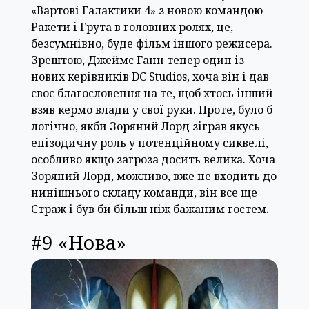
«Вартові Галактики 4» з новою командою
Ракети і Грута в головних ролях, це,
безсумнівно, буде фільм іншого режисера.
Зрештою, Джеймс Ганн тепер один із
нових керівників DC Studios, хоча він і дав
своє благословення на те, щоб хтось інший
взяв кермо влади у свої руки. Проте, було б
логічно, якби Зоряний Лорд зіграв якусь
епізодичну роль у потенційному сиквелі,
особливо якщо загроза досить велика. Хоча
Зоряний Лорд, можливо, вже не входить до
нинішнього складу команди, він все ще
Страж і був би більш ніж бажаним гостем.
#9 «Нова»