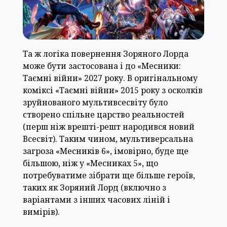
Та ж логіка повернення Зоряного Лорда
може бути застосована і до «Месники:
Таємні війни» 2027 року. В оригінальному
коміксі «Таємні війни» 2015 року з осколків
зруйнованого мультивсесвіту було
створено спільне царство реальностей
(перш ніж врешті-решт народився новий
Всесвіт). Таким чином, мультиверсальна
загроза «Месників 6», імовірно, буде ще
більшою, ніж у «Месниках 5», що
потребуватиме зібрати ще більше героїв,
таких як Зоряний Лорд (включно з
варіантами з інших часових ліній і
вимірів).