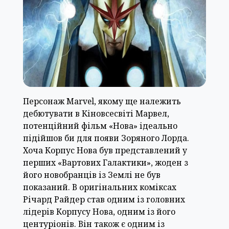
Персонаж Marvel, якому ще належить
дебютувати в Кіновсесвіті Марвел,
потенційний фільм «Нова» ідеально
підійшов би для появи Зоряного Лорда.
Хоча Корпус Нова був представлений у
перших «Вартових Галактики», жоден з
його новобранців із Землі не був
показаний. В оригінальних коміксах
Річард Райдер став одним із головних
лідерів Корпусу Нова, одним із його
центуріонів. Він також є одним із