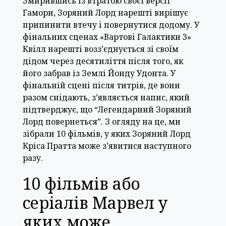
Змирившись із втратою своєї версії
Гамори, Зоряний Лорд нарешті вирішує
припинити втечу і повернутися додому. У
фінальних сценах «Вартові Галактики 3»
Квілл нарешті возз’єднується зі своїм
дідом через десятиліття після того, як
його забрав із Землі Йонду Удонта. У
фінальній сцені після титрів, де вони
разом снідають, з’являється напис, який
підтверджує, що “Легендарний Зоряний
Лорд повернеться”. З огляду на це, ми
зібрали 10 фільмів, у яких Зоряний Лорд
Кріса Пратта може з’явитися наступного
разу.
10 фільмів або
серіалів Марвел у
яких може