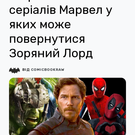
серіалів Марвел у
яких може
повернутися
Зоряний Лорд
ВІД
COMICBOOKRAW