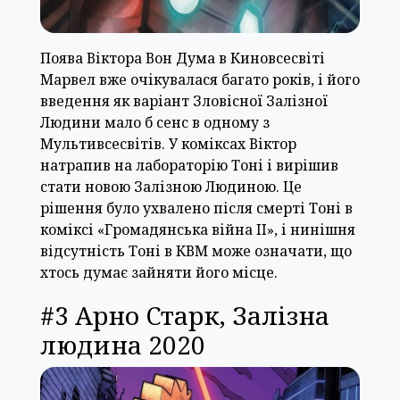
Поява Віктора Вон Дума в Киновсесвіті
Марвел вже очікувалася багато років, і його
введення як варіант Зловісної Залізної
Людини мало б сенс в одному з
Мультивсесвітів. У коміксах Віктор
натрапив на лабораторію Тоні і вирішив
стати новою Залізною Людиною. Це
рішення було ухвалено після смерті Тоні в
коміксі «Громадянська війна II», і нинішня
відсутність Тоні в КВМ може означати, що
хтось думає зайняти його місце.
#3 Арно Старк, Залізна
людина 2020