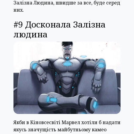
Залізна Людина, швидше за все, буде серед
них.
#9 Досконала Залізна
людина
Якби в Кіновсесвіті Марвел хотіли б надати
якусь значущість майбутньому камео