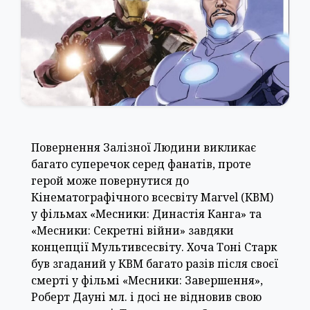
Повернення Залізної Людини викликає
багато суперечок серед фанатів, проте
герой може повернутися до
Кінематографічного всесвіту Marvel (КВМ)
у фільмах «Месники: Династія Канга» та
«Месники: Секретні війни» завдяки
концепції Мультивсесвіту. Хоча Тоні Старк
був згаданий у КВМ багато разів після своєї
смерті у фільмі «Месники: Завершення»,
Роберт Дауні мл. і досі не відновив свою