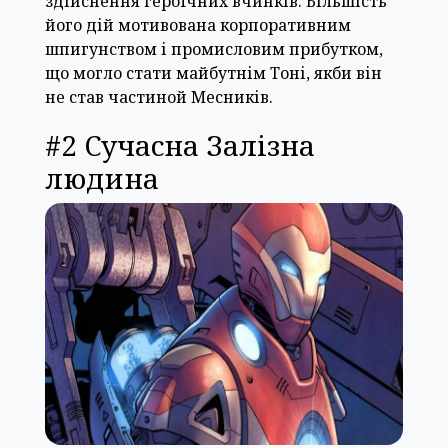
здійснення героїчних вчинків. Більшість
його дій мотивована корпоративним
шпигунством і промисловим прибутком,
що могло стати майбутнім Тоні, якби він
не став частиной Месників.
#2 Сучасна Залізна
людина