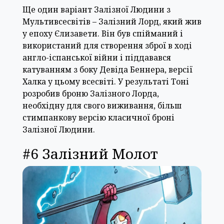
Ще один варіант Залізної Людини з
Мультивсесвітів – Залізний Лорд, який жив
у епоху Єлизавети. Він був спійманий і
використаний для створення зброї в ході
англо-іспанської війни і піддавався
катуванням з боку Девіда Беннера, версії
Халка у цьому всесвіті. У результаті Тоні
розробив броню Залізного Лорда,
необхідну для свого виживання, більш
стимпанкову версію класичної броні
Залізної Людини.
#6 Залізний Молот