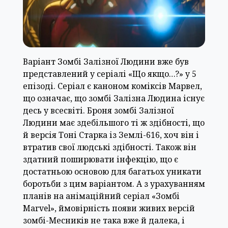
Варіант Зомбі Залізної Людини вже був
представлений у серіалі «Що якщо…?» у 5
епізоді. Серіал є каноном коміксів Марвел,
що означає, що зомбі Залізна Людина існує
десь у всесвіті. Броня зомбі Залізної
Людини має здебільшого ті ж здібності, що
й версія Тоні Старка із Землі-616, хоч він і
втратив свої людські здібності. Також він
здатний поширювати інфекцію, що є
достатньою основою для багатьох уникати
боротьби з цим варіантом. А з урахуванням
планів на анімаційний серіал «Зомбі
Marvel», ймовірність появи живих версій
зомбі-Месників не така вже й далека, і