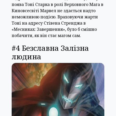
поява Тоні Старка в ролі Верховного Мага в
Киновсесвіті Марвел не здається надто
неможливою подією. Враховуючи жарти
Тоні на адресу Стівена Стренджа в
«Месниках: Завершення», було б смішно
побачити, як він стає магом сам.
#4 Безславна Залізна
людина