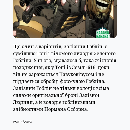
Ще один з варіантів, Залізний Гоблін, є
сумішшю Тоні і відомого лиходія Зеленого
Гобліна. У нього, здавалося б, така ж історія
походження, як у Тоні із Землі-616, доки
він не заражається Павуковірусом і не
піддається обробці формулою Гобліна.
Залізний Гоблін не тільки володіє всіма
силами оригінальної броні Залізної
Людини, а й володіє гоблінськими
здібностями Нормана Осборна.
29/05/2023