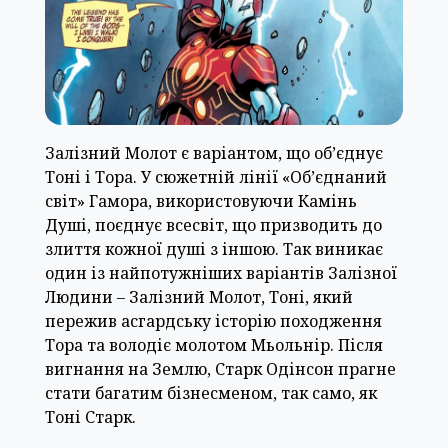
Залізний Молот є варіантом, що об’єднує
Тоні і Тора. У сюжетній лінії «Об’єднаний
світ» Гамора, використовуючи Камінь
Душі, поєднує всесвіт, що призводить до
злиття кожної душі з іншою. Так виникає
один із найпотужніших варіантів Залізної
Людини – Залізний Молот, Тоні, який
пережив асгардську історію походження
Тора та володіє молотом Мьольнір. Після
вигнання на Землю, Старк Одінсон прагне
стати багатим бізнесменом, так само, як
Тоні Старк.