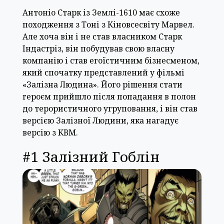
Антоніо Старк із Землі-1610 має схоже
походження з Тоні з Кіновсесвіту Марвел.
Але хоча він і не став власником Старк
Індастріз, він побудував свою власну
компанію і став егоїстичним бізнесменом,
який спочатку представлений у фільмі
«Залізна Людина». Його рішення стати
героєм прийшло після попадання в полон
до терористичного угруповання, і він став
версією Залізної Людини, яка нагадує
версію з КВМ.
#1 Залізний Гоблін