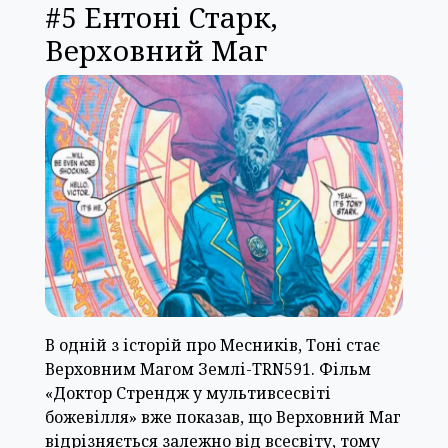
#5 Ентоні Старк,
Верховний Маг
В одній з історій про Месників, Тоні стає
Верховним Магом Землі-TRN591. Фільм
«Доктор Стрендж у мультивсесвіті
божевілля» вже показав, що Верховний Маг
відрізняється залежно від всесвіту, тому