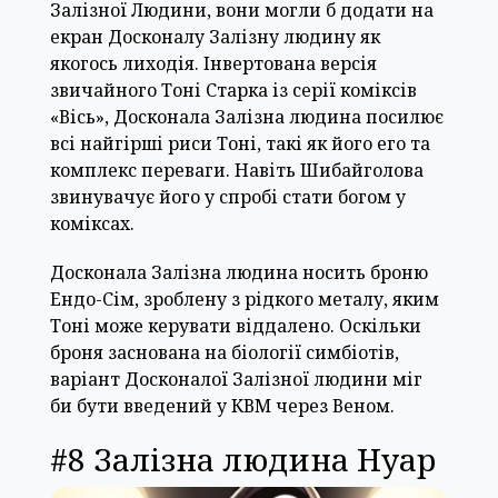
Залізної Людини, вони могли б додати на
екран Досконалу Залізну людину як
якогось лиходія. Інвертована версія
звичайного Тоні Старка із серії коміксів
«Вісь», Досконала Залізна людина посилює
всі найгірші риси Тоні, такі як його его та
комплекс переваги. Навіть Шибайголова
звинувачує його у спробі стати богом у
коміксах.
Досконала Залізна людина носить броню
Ендо-Сім, зроблену з рідкого металу, яким
Тоні може керувати віддалено. Оскільки
броня заснована на біології симбіотів,
варіант Досконалої Залізної людини міг
би бути введений у КВМ через Веном.
#8 Залізна людина Нуар