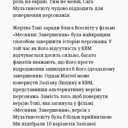
роль на екрані. Тим не менш, Сага
Мультивсесвіту чудово підходить для
повернення персонажів.
Жертва Тоні заради блага Всесвіту у фільмі
«Месники: Завершення» була найкращим
способом завершити історію персонажа. У
той час як його відсутність у КВМ
відчувається досить сильно, багато
фанатів вважають, що його просте
відродження зашкодило б його ідеальному
завершенню. Однак Marvel може
повернути Залізну Людину в КВМ,
представивши альтернативну версію
персонажа. Замість того, щоб повернути
версію Тоні, яка загинула у фільмі
«Месники: Завершення», версія з
Мультивсесвіту була б більш прийнятною.
Ми підібрали 10 варіантів Залізної