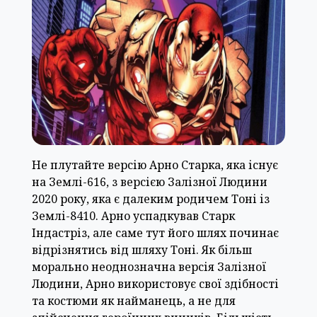
Не плутайте версію Арно Старка, яка існує
на Землі-616, з версією Залізної Людини
2020 року, яка є далеким родичем Тоні із
Землі-8410. Арно успадкував Старк
Індастріз, але саме тут його шлях починає
відрізнятись від шляху Тоні. Як більш
морально неоднозначна версія Залізної
Людини, Арно використовує свої здібності
та костюми як найманець, а не для