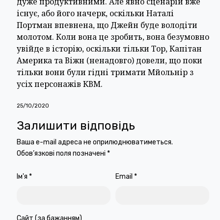
дуже продуктивними. Але явно сценарій вже
існує, або його начерк, оскільки Наталі
Портман впевнена, що Джейн буде володіти
молотом. Коли вона це зробить, вона безумовно
увійде в історію, оскільки тільки Тор, Капітан
Америка та Віжн (ненадовго) довели, що поки
тільки вони були гідні тримати Мйольнір з
усіх персонажів КВМ.
25/10/2020
Залишити відповідь
Ваша e-mail адреса не оприлюднюватиметься.
Обов’язкові поля позначені
*
Ім'я
*
Email
*
Сайт (за бажанням)