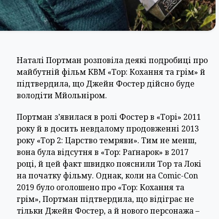
Наталі Портман розповіла деякі подробиці про
майбутній фільм КВМ «Тор: Кохання та грім» й
підтвердила, що Джейн Фостер дійсно буде
володіти Мйольніром.
Портман з’явилася в ролі Фостер в «Торі» 2011
року й в досить невдалому продовженні 2013
року «Тор 2: Царство темряви». Тим не менш,
вона була відсутня в «Тор: Раґнарок» в 2017
році, й цей факт швидко пояснили Тор та Локі
на початку фільму. Однак, коли на Comic-Con
2019 було оголошено про «Тор: Кохання та
грім», Портман підтвердила, що відіграє не
тільки Джейн Фостер, а й нового персонажа –