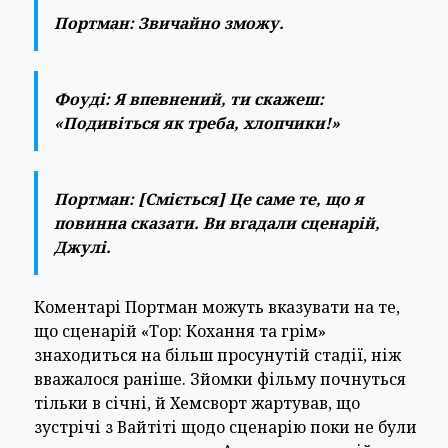
Портман:
Звичайно зможу.
Фоуді:
Я впевнений, ти скажеш:
«Подивіться як треба, хлопчики!»
Портман:
[Сміється] Це саме те, що я
повинна сказати. Ви вгадали сценарій,
Джулі.
Коментарі Портман можуть вказувати на те,
що сценарій «Тор: Кохання та грім»
знаходиться на більш просунутій стадії, ніж
вважалося раніше. Зйомки фільму почнуться
тільки в січні, й Хемсворт жартував, що
зустрічі з Вайтіті щодо сценарію поки не були