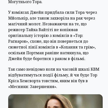
Могутнього Тора.
У коміксах Джейн придбала сили Тора через
Мйольнір, але також захворіла на рак через
магічний молот. Незважаючи на те, що
режисер Тайка Вайтіті не копіював
оригінальну історію з коміксів в «Тор:
Раґнарок», схоже, що він повернеться до
сюжетної лінії коміксів в «Кохання та грім»,
оскільки Портман раніше натякнула, що
Джейн буде боротися з раком в фільмі.
Так само невідомо коли на часовій шкалі КВМ
відбуватимуться події фільму, й чи буде Тор
Кріса Хемсворта товстим, яким він був в
«Месники: Завершення».