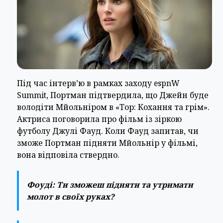
Під час інтерв’ю в рамках заходу espnW
Summit, Портман підтвердила, що Джейн буде
володіти Мйольніром в «Тор: Кохання та грім».
Актриса поговорила про фільм із зіркою
футболу Джулі Фауд. Коли Фауд запитав, чи
зможе Портман підняти Мйольнір у фільмі,
вона відповіла ствердно.
Фоуді:
Ти зможеш підняти та утримати
молот в своїх руках?