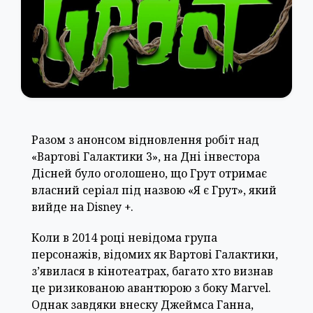
Разом з анонсом відновлення робіт над
«Вартові Галактики 3», на Дні інвестора
Дісней було оголошено, що Грут отримає
власний серіал під назвою «Я є Грут», який
вийде на Disney +.
Коли в 2014 році невідома група
персонажів, відомих як Вартові Галактики,
з’явилася в кінотеатрах, багато хто визнав
це ризикованою авантюрою з боку Marvel.
Однак завдяки внеску Джеймса Ганна,