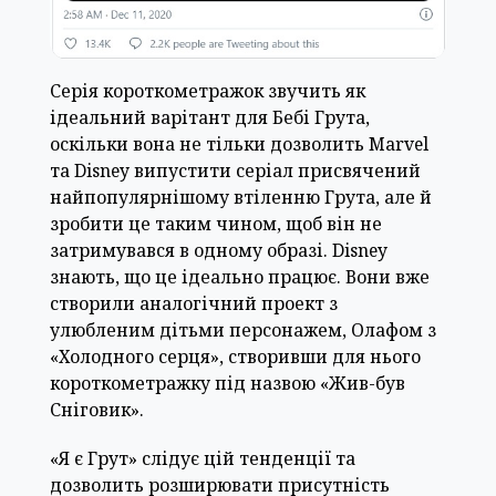
Серія короткометражок звучить як
ідеальний варітант для Бебі Грута,
оскільки вона не тільки дозволить Marvel
та Disney випустити серіал присвячений
найпопулярнішому втіленню Грута, але й
зробити це таким чином, щоб він не
затримувався в одному образі. Disney
знають, що це ідеально працює. Вони вже
створили аналогічний проект з
улюбленим дітьми персонажем, Олафом з
«Холодного серця», створивши для нього
короткометражку під назвою «Жив-був
Сніговик».
«Я є Грут» слідує цій тенденції та
дозволить розширювати присутність