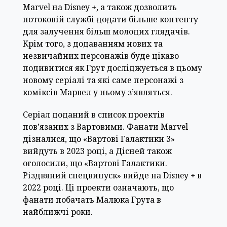
Marvel на Disney +, а також дозволить
потоковій службі додати більше контенту
для залучення більш молодих глядачів.
Крім того, з додаванням нових та
незвичайних персонажів буде цікаво
подивитися як Грут досліджується в цьому
новому серіалі та які саме персонажі з
коміксів Марвел у ньому з’являться.
Серіал доданий в список проектів
пов’язаних з Вартовими. Фанати Marvel
дізналися, що «Вартові Галактики 3»
вийдуть в 2023 році, а Дісней також
оголосили, що «Вартові Галактики.
Різдвяний спецвипуск» вийде на Disney + в
2022 році. Ці проекти означають, що
фанати побачать Малюка Грута в
найближчі роки.