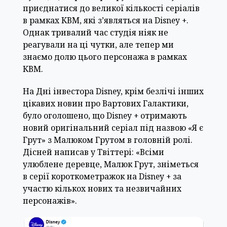
приєднатися до великої кількості серіалів
в рамках КВМ, які з’являться на Disney +.
Однак тривалий час студія ніяк не
реагували на ці чутки, але тепер ми
знаємо долю цього персонажа в рамках
КВМ.
На Дні інвестора Disney, крім безлічі інших
цікавих новин про Вартових Галактики,
було оголошено, що Disney + отримають
новий оригінальний серіал під назвою «Я є
Грут» з Малюком Грутом в головній ролі.
Дісней написав у Твіттері: «Всіми
улюблене деревце, Малюк Грут, зніметься
в серії короткометражок на Disney + за
участю кількох нових та незвичайних
персонажів».