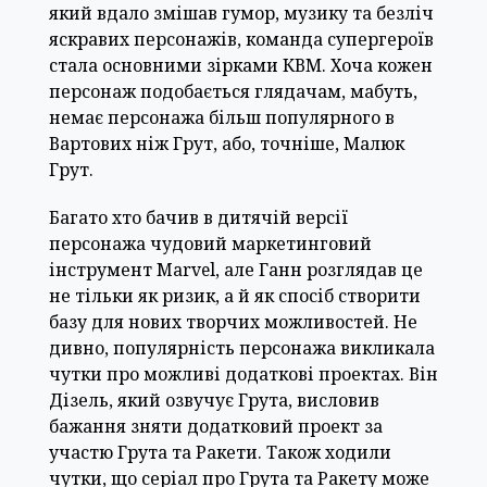
який вдало змішав гумор, музику та безліч
яскравих персонажів, команда супергероїв
стала основними зірками КВМ. Хоча кожен
персонаж подобається глядачам, мабуть,
немає персонажа більш популярного в
Вартових ніж Грут, або, точніше, Малюк
Грут.
Багато хто бачив в дитячій версії
персонажа чудовий маркетинговий
інструмент Marvel, але Ганн розглядав це
не тільки як ризик, а й як спосіб створити
базу для нових творчих можливостей. Не
дивно, популярність персонажа викликала
чутки про можливі додаткові проектах. Він
Дізель, який озвучує Грута, висловив
бажання зняти додатковий проект за
участю Грута та Ракети. Також ходили
чутки, що серіал про Грута та Ракету може