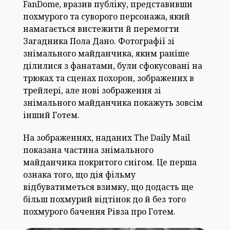
FanDome, вразив публіку, представивши
похмурого та суворого персонажа, який
намагається вистежити й перемогти
Загадника Пола Дано. Фотографії зі
знімального майданчика, яким раніше
ділилися з фанатами, були сфокусовані на
трюках та сценах похорон, зображених в
трейлері, але нові зображення зі
знімального майданчика покажуть зовсім
інший Готем.
На зображеннях, наданих The Daily Mail
показана частина знімального
майданчика покритого снігом. Це перша
ознака того, що дія фільму
відбуватиметься взимку, що додасть ще
більш похмурий відтінок до й без того
похмурого бачення Рівза про Готем.