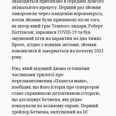
знаходиться приблизно в середині довгого
знімального процесу. Перший раз зйомки
заморозили через пандемію коронавіруса,
потім зйомки були припинені після того,
як актор який грає Темного лицаря, Роберт
Паттінсон, заразився COVID-19 та був
змушений піти на карантин на два тижні.
Проте, згідно з новими звітами, зйомки
поновилися й завершаться на початку 2021
року.
Рівз, який відомий двома останніми
частинами трилогії про
перезавантаження «Планета мавп»,
пообіцяв, що його історія про супергероя
стане справжньою детективною історією,
що досліджує Бетмена, яку рідко
показували на великому екрані. Перший
трейлер Бетмена, випущений на DC