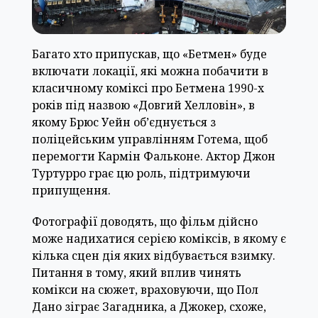
Багато хто припускав, що «Бетмен» буде
включати локації, які можна побачити в
класичному коміксі про Бетмена 1990-х
років під назвою «Довгий Хелловін», в
якому Брюс Уейн об’єднується з
поліцейським управлінням Готема, щоб
перемогти Кармін Фальконе. Актор Джон
Туртурро грає цю роль, підтримуючи
припущення.
Фотографії доводять, що фільм дійсно
може надихатися серією коміксів, в якому є
кілька сцен дія яких відбувається взимку.
Питання в тому, який вплив чинять
комікси на сюжет, враховуючи, що Пол
Дано зіграє Загадника, а Джокер, схоже,