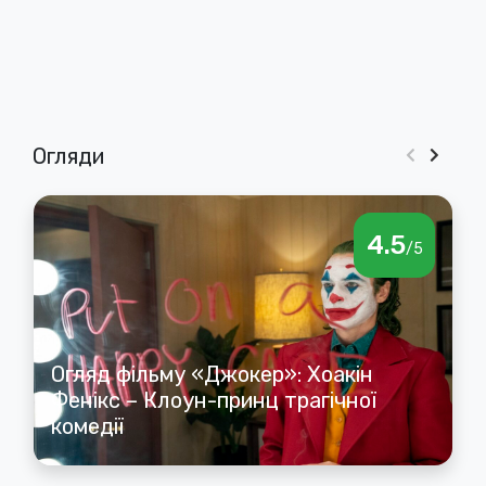
Огляди
4.5
/5
Огляд фільму «Джокер»: Хоакін
Фенікс – Клоун-принц трагічної
комедії