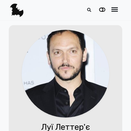
Луї Леттер'є