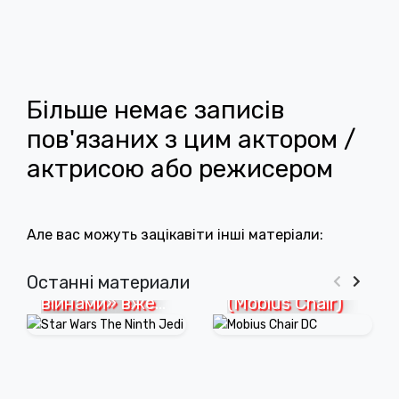
Більше немає записів
пов'язаних з цим актором /
актрисою або режисером
Але вас можуть зацікавіти інші матеріали:
Новий серіал
Що таке Крісло
за «Зоряними
Мебіуса
Останні материали
війнами» вже
(Mobius Chair)
вийшов на
Disney+