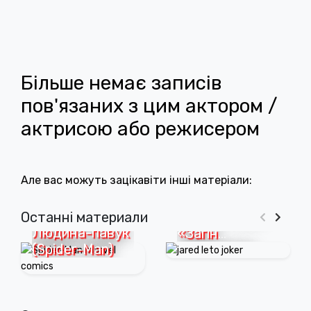
Більше немає записів
пов'язаних з цим актором /
актрисою або режисером
Але вас можуть зацікавіти інші матеріали:
10 років
потому: саме
Останні материали
Людина-павук
«Загін
(Spider-Man)
самогубців»
поклав
початок
занепаду