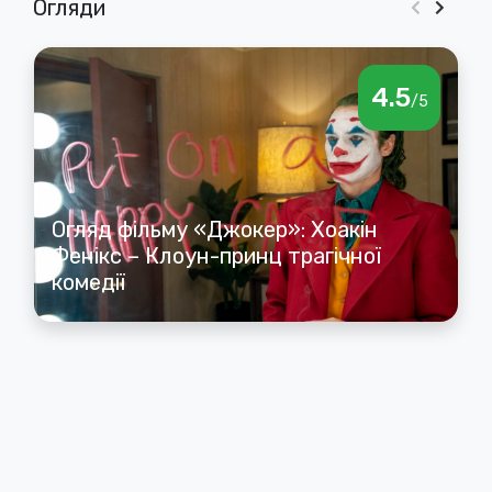
Огляди
Кіновсесвіту
DC
4.5
/5
Огляд фільму «Джокер»: Хоакін
Фенікс – Клоун-принц трагічної
комедії