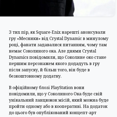
З тих пір, як Square-Enix нарешті анонсували
гру «Месники» від Crystal Dynamic в минулому
році, фанати задавалися питанням, чому там
немає Соколиного ока. Але днями Crystal
Dynamics повідомили, що Соколине око стане
першим персонажем якого додадуть в гру
після запуску, й більш того, він буде в
безкоштовному додатку.
В офіційному блозі PlayStation вони
повідомили, що у Соколиного Ока буде свій
унікальний ланцюжок місій, який можна буде
пройти одному або в кооперативі. На додаток
до цього був опублікований концепт-арт