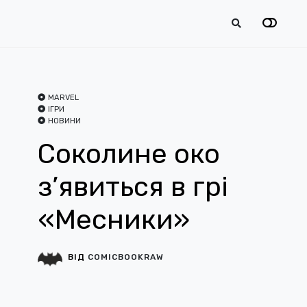
MARVEL
ІГРИ
НОВИНИ
Соколине око
з’явиться в грі
«Месники»
ВІД
COMICBOOKRAW