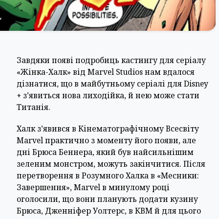
Завдяки появі подробиць кастингу для серіалу
«Жінка-Халк» від Marvel Studios нам вдалося
дізнатися, що в майбутньому серіалі для Disney
+ з’явиться нова лиходійка, й нею може стати
Титанія.
Халк з’явився в Кінематографічному Всесвіту
Marvel практично з моменту його появи, але
дні Брюса Беннера, який був найсильнішим
зеленим монстром, можуть закінчитися. Після
перетворення в Розумного Халка в «Месники:
Завершення», Marvel в минулому році
оголосили, що вони планують додати кузину
Брюса, Дженніфер Уолтерс, в КВМ й для цього