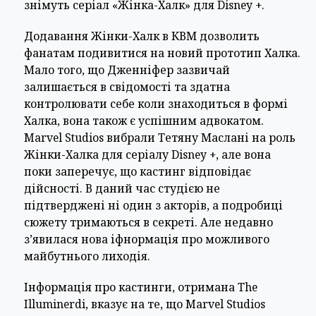
знімуть серіал «Жінка-Халк» для Disney +.
Додавання Жінки-Халк в КВМ дозволить
фанатам подивитися на новий прототип Халка.
Мало того, що Дженніфер зазвичай
залишається в свідомості та здатна
контролювати себе коли знаходиться в формі
Халка, вона також є успішним адвокатом.
Marvel Studios вибрали Тетяну Маслані на роль
Жінки-Халка для серіалу Disney +, але вона
поки заперечує, що кастинг відповідає
дійсності. В даний час студією не
підтверджені ні один з акторів, а подробиці
сюжету тримаються в секреті. Але недавно
з’явилася нова іфнормація про можливого
майбутнього лиходія.
Інформація про кастинги, отримана The
Illuminerdi, вказує на те, що Marvel Studios