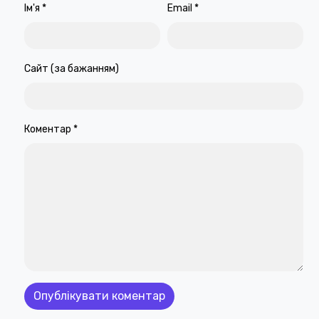
Ім'я
*
Email
*
Сайт (за бажанням)
Коментар
*