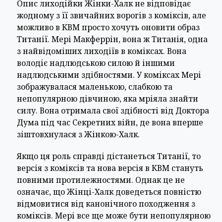
Опис лиходійки Жінки-Халк не відповідає
жодному з її звичайних ворогів з коміксів, але
можливо в КВМ просто хочуть оновити образ
Титанії. Мері Макферрін, вона ж Титанія, одна
з найвідоміших лиходіїв в коміксах. Вона
володіє надлюдською силою й іншими
надлюдськими здібностями. У коміксах Мері
зображувалася маленькою, слабкою та
непопулярною дівчиною, яка мріяла знайти
силу. Вона отримала свої здібності від Доктора
Дума під час Секретних війн, де вона вперше
зіштовхнулася з Жінкою-Халк.
Якщо ця роль справді дістанеться Титанії, то
версія з коміксів та нова версія в КВМ стануть
повними протилежностями. Однак це не
означає, що Жінці-Халк доведеться повністю
відмовитися від канонічного походження з
коміксів. Мері все ще може бути непопулярною