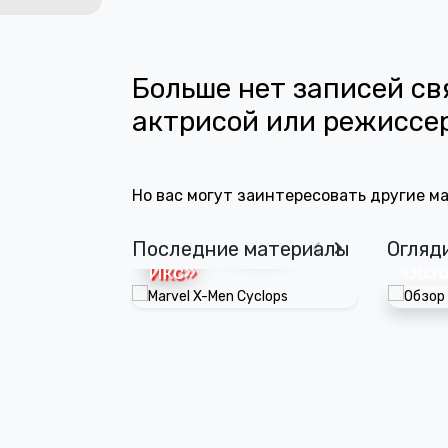
Больше нет записей св
актрисой или режиссе
Marvel выбрала
5 ге
Но вас могут заинтересовать другие м
Кита Коннора на
кото
роль Циклопа в
войт
новых «Людях
«Сы
Последние материалы
Огляд
Икс»
полу
Обзо